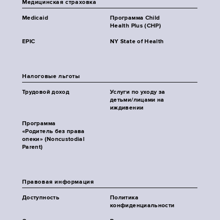
Медицинская страховка
Medicaid
Программа Child
Health Plus (CHP)
EPIC
NY State of Health
Налоговые льготы
Трудовой доход
Услуги по уходу за
детьми/лицами на
иждивении
Программа
«Родитель без права
опеки» (Noncustodial
Parent)
Правовая информация
Доступность
Политика
конфиденциальности