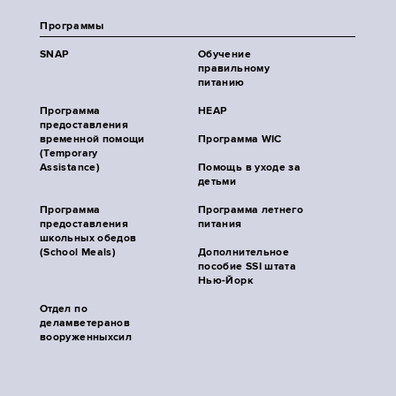
Программы
SNAP
Обучение
правильному
питанию
Программа
HEAP
предоставления
временной помощи
Программа WIC
(Temporary
Assistance)
Помощь в уходе за
детьми
Программа
Программа летнего
предоставления
питания
школьных обедов
(School Meals)
Дополнительное
пособие SSI штата
Нью-Йорк
Отдел по
деламветеранов
вооруженныхсил