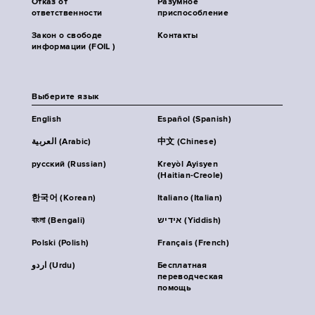
Отказ от
Разумное
ответственности
приспособление
Закон о свободе
Контакты
информации (FOIL )
Выберите язык
English
Español (Spanish)
العربية (Arabic)
中文 (Chinese)
русский (Russian)
Kreyòl Ayisyen
(Haitian-Creole)
한국어 (Korean)
Italiano (Italian)
বাংলা (Bengali)
אידיש (Yiddish)
Polski (Polish)
Français (French)
اردو (Urdu)
Бесплатная
переводческая
помощь