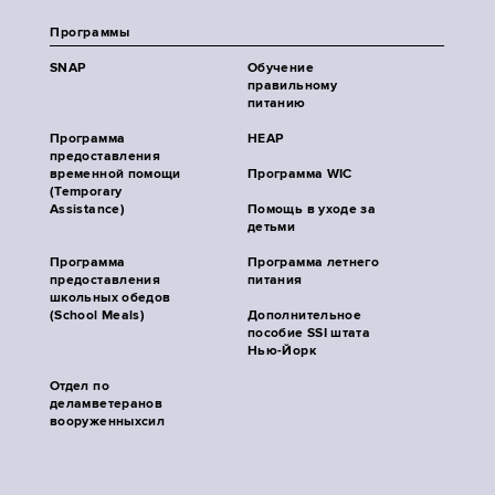
Программы
SNAP
Обучение
правильному
питанию
Программа
HEAP
предоставления
временной помощи
Программа WIC
(Temporary
Assistance)
Помощь в уходе за
детьми
Программа
Программа летнего
предоставления
питания
школьных обедов
(School Meals)
Дополнительное
пособие SSI штата
Нью-Йорк
Отдел по
деламветеранов
вооруженныхсил