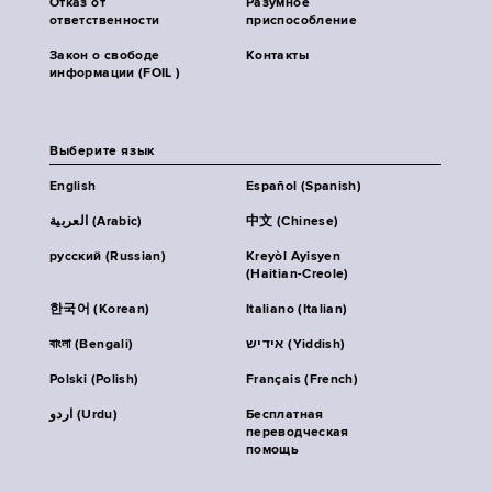
Отказ от
Разумное
ответственности
приспособление
Закон о свободе
Контакты
информации (FOIL )
Выберите язык
English
Español (Spanish)
العربية (Arabic)
中文 (Chinese)
русский (Russian)
Kreyòl Ayisyen
(Haitian-Creole)
한국어 (Korean)
Italiano (Italian)
বাংলা (Bengali)
אידיש (Yiddish)
Polski (Polish)
Français (French)
اردو (Urdu)
Бесплатная
переводческая
помощь