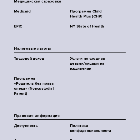
Медицинская страховка
Medicaid
Программа Child
Health Plus (CHP)
EPIC
NY State of Health
Налоговые льготы
Трудовой доход
Услуги по уходу за
детьми/лицами на
иждивении
Программа
«Родитель без права
опеки» (Noncustodial
Parent)
Правовая информация
Доступность
Политика
конфиденциальности