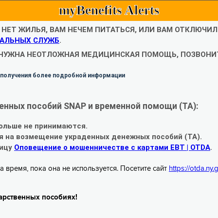
myBenefits Alerts
С НЕТ ЖИЛЬЯ, ВАМ НЕЧЕМ ПИТАТЬСЯ, ИЛИ ВАМ ОТКЛЮЧИ
АЛЬНЫХ СЛУЖБ
.
 НУЖНА НЕОТЛОЖНАЯ МЕДИЦИНСКАЯ ПОМОЩЬ, ПОЗВОНИТ
 получения более подробной информации
енных пособий SNAP и временной помощи (TA):
ольше не принимаются.
я на возмещение украденных денежных пособий (TA).
ницу
Оповещение о мошенничестве с картами EBT | OTDA
.
а время, пока она не используется. Посетите сайт
https://otda.ny
арственных пособиях!