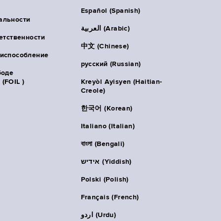
Español (Spanish)
альности
العربية (Arabic)
ветственности
中文 (Chinese)
риспособление
русский (Russian)
боде
(FOIL )
Kreyòl Ayisyen (Haitian-
Creole)
한국어 (Korean)
Italiano (Italian)
বাংলা (Bengali)
אידיש (Yiddish)
Polski (Polish)
Français (French)
اردو (Urdu)