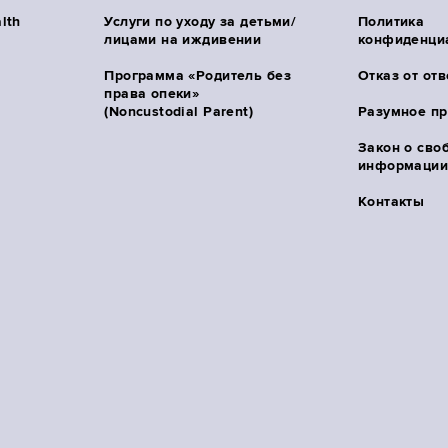
lth
Услуги по уходу за детьми/
Политика
лицами на иждивении
конфиденци
Программа «Родитель без
Отказ от от
права опеки»
(Noncustodial Parent)
Разумное п
Закон о сво
информации 
Контакты