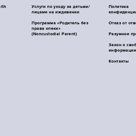
lth
Услуги по уходу за детьми/
Политика
лицами на иждивении
конфиденци
Программа «Родитель без
Отказ от от
права опеки»
(Noncustodial Parent)
Разумное п
Закон о сво
информации 
Контакты