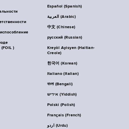
Español (Spanish)
альности
العربية (Arabic)
ветственности
中文 (Chinese)
риспособление
русский (Russian)
боде
(FOIL )
Kreyòl Ayisyen (Haitian-
Creole)
한국어 (Korean)
Italiano (Italian)
বাংলা (Bengali)
אידיש (Yiddish)
Polski (Polish)
Français (French)
اردو (Urdu)