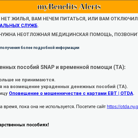
myBenefits Alerts
С НЕТ ЖИЛЬЯ, ВАМ НЕЧЕМ ПИТАТЬСЯ, ИЛИ ВАМ ОТКЛЮЧИ
АЛЬНЫХ СЛУЖБ
.
 НУЖНА НЕОТЛОЖНАЯ МЕДИЦИНСКАЯ ПОМОЩЬ, ПОЗВОНИТ
 получения более подробной информации
енных пособий SNAP и временной помощи (TA):
ольше не принимаются.
я на возмещение украденных денежных пособий (TA).
ницу
Оповещение о мошенничестве с картами EBT | OTDA
.
а время, пока она не используется. Посетите сайт
https://otda.ny
арственных пособиях!