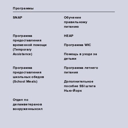
Программы
SNAP
Обучение
правильному
питанию
Программа
HEAP
предоставления
временной помощи
Программа WIC
(Temporary
Assistance)
Помощь в уходе за
детьми
Программа
Программа летнего
предоставления
питания
школьных обедов
(School Meals)
Дополнительное
пособие SSI штата
Нью-Йорк
Отдел по
деламветеранов
вооруженныхсил