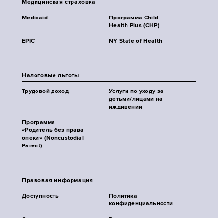
Медицинская страховка
Medicaid
Программа Child
Health Plus (CHP)
EPIC
NY State of Health
Налоговые льготы
Трудовой доход
Услуги по уходу за
детьми/лицами на
иждивении
Программа
«Родитель без права
опеки» (Noncustodial
Parent)
Правовая информация
Доступность
Политика
конфиденциальности