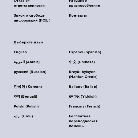
Отказ от
Разумное
ответственности
приспособление
Закон о свободе
Контакты
информации (FOIL )
Выберите язык
English
Español (Spanish)
العربية (Arabic)
中文 (Chinese)
русский (Russian)
Kreyòl Ayisyen
(Haitian-Creole)
한국어 (Korean)
Italiano (Italian)
বাংলা (Bengali)
אידיש (Yiddish)
Polski (Polish)
Français (French)
اردو (Urdu)
Бесплатная
переводческая
помощь