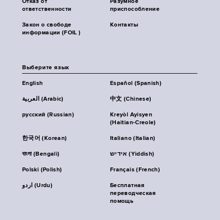
Отказ от
Разумное
ответственности
приспособление
Закон о свободе
Контакты
информации (FOIL )
Выберите язык
English
Español (Spanish)
العربية (Arabic)
中文 (Chinese)
русский (Russian)
Kreyòl Ayisyen
(Haitian-Creole)
한국어 (Korean)
Italiano (Italian)
বাংলা (Bengali)
אידיש (Yiddish)
Polski (Polish)
Français (French)
اردو (Urdu)
Бесплатная
переводческая
помощь