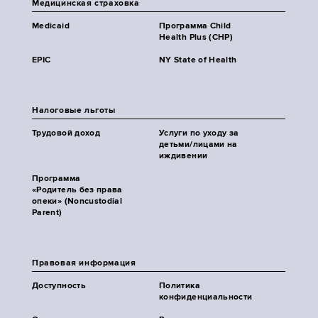
Медицинская страховка
Medicaid
Программа Child
Health Plus (CHP)
EPIC
NY State of Health
Налоговые льготы
Трудовой доход
Услуги по уходу за
детьми/лицами на
иждивении
Программа
«Родитель без права
опеки» (Noncustodial
Parent)
Правовая информация
Доступность
Политика
конфиденциальности