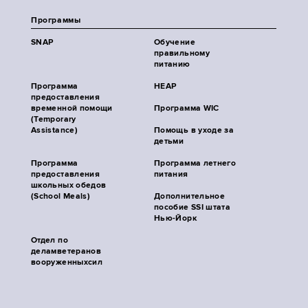
Программы
SNAP
Обучение
правильному
питанию
Программа
HEAP
предоставления
временной помощи
Программа WIC
(Temporary
Assistance)
Помощь в уходе за
детьми
Программа
Программа летнего
предоставления
питания
школьных обедов
(School Meals)
Дополнительное
пособие SSI штата
Нью-Йорк
Отдел по
деламветеранов
вооруженныхсил