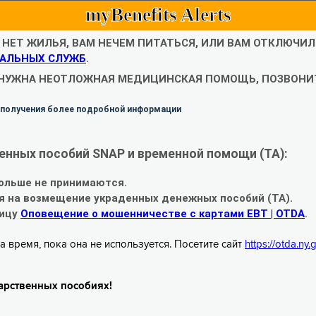
myBenefits Alerts
С НЕТ ЖИЛЬЯ, ВАМ НЕЧЕМ ПИТАТЬСЯ, ИЛИ ВАМ ОТКЛЮЧИ
АЛЬНЫХ СЛУЖБ
.
 НУЖНА НЕОТЛОЖНАЯ МЕДИЦИНСКАЯ ПОМОЩЬ, ПОЗВОНИТ
 получения более подробной информации
енных пособий SNAP и временной помощи (TA):
ольше не принимаются.
я на возмещение украденных денежных пособий (TA).
ницу
Оповещение о мошенничестве с картами EBT | OTDA
.
а время, пока она не используется. Посетите сайт
https://otda.ny
арственных пособиях!