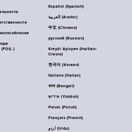
Español (Spanish)
альности
العربية (Arabic)
ветственности
中文 (Chinese)
риспособление
русский (Russian)
боде
(FOIL )
Kreyòl Ayisyen (Haitian-
Creole)
한국어 (Korean)
Italiano (Italian)
বাংলা (Bengali)
אידיש (Yiddish)
Polski (Polish)
Français (French)
اردو (Urdu)