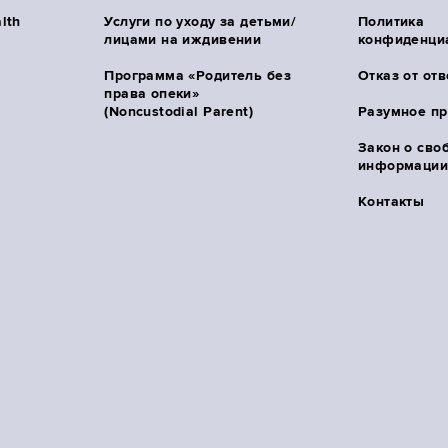
lth
Услуги по уходу за детьми/
Политика
лицами на иждивении
конфиденци
Программа «Родитель без
Отказ от от
права опеки»
(Noncustodial Parent)
Разумное п
Закон о сво
информации 
Контакты