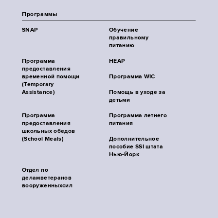
Программы
SNAP
Обучение
правильному
питанию
Программа
HEAP
предоставления
временной помощи
Программа WIC
(Temporary
Assistance)
Помощь в уходе за
детьми
Программа
Программа летнего
предоставления
питания
школьных обедов
(School Meals)
Дополнительное
пособие SSI штата
Нью-Йорк
Отдел по
деламветеранов
вооруженныхсил