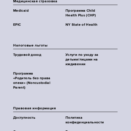
Медицинская страховка
Medicaid
Программа Child
Health Plus (CHP)
EPIC
NY State of Health
Налоговые льготы
Трудовой доход
Услуги по уходу за
детьми/лицами на
иждивении
Программа
«Родитель без права
опеки» (Noncustodial
Parent)
Правовая информация
Доступность
Политика
конфиденциальности