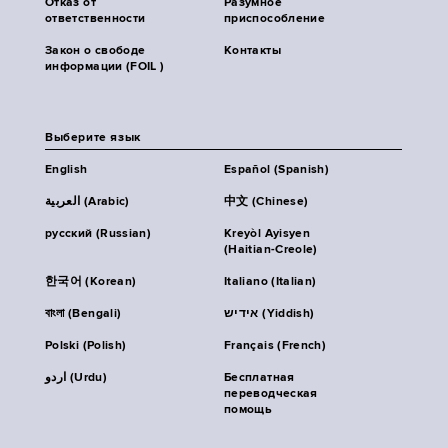
Отказ от
Разумное
ответственности
приспособление
Закон о свободе
Контакты
информации (FOIL )
Выберите язык
English
Español (Spanish)
العربية (Arabic)
中文 (Chinese)
русский (Russian)
Kreyòl Ayisyen
(Haitian-Creole)
한국어 (Korean)
Italiano (Italian)
বাংলা (Bengali)
אידיש (Yiddish)
Polski (Polish)
Français (French)
اردو (Urdu)
Бесплатная
переводческая
помощь