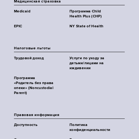
Медицинская страховка
Medicaid
Программа Child
Health Plus (CHP)
EPIC
NY State of Health
Налоговые льготы
Трудовой доход
Услуги по уходу за
детьми/лицами на
иждивении
Программа
«Родитель без права
опеки» (Noncustodial
Parent)
Правовая информация
Доступность
Политика
конфиденциальности