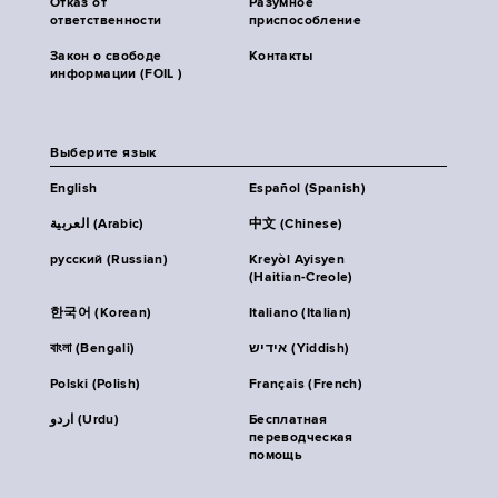
Отказ от
Разумное
ответственности
приспособление
Закон о свободе
Контакты
информации (FOIL )
Выберите язык
English
Español (Spanish)
العربية (Arabic)
中文 (Chinese)
русский (Russian)
Kreyòl Ayisyen
(Haitian-Creole)
한국어 (Korean)
Italiano (Italian)
বাংলা (Bengali)
אידיש (Yiddish)
Polski (Polish)
Français (French)
اردو (Urdu)
Бесплатная
переводческая
помощь