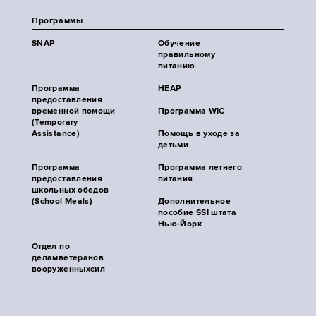
Программы
SNAP
Обучение
правильному
питанию
Программа
HEAP
предоставления
временной помощи
Программа WIC
(Temporary
Assistance)
Помощь в уходе за
детьми
Программа
Программа летнего
предоставления
питания
школьных обедов
(School Meals)
Дополнительное
пособие SSI штата
Нью-Йорк
Отдел по
деламветеранов
вооруженныхсил