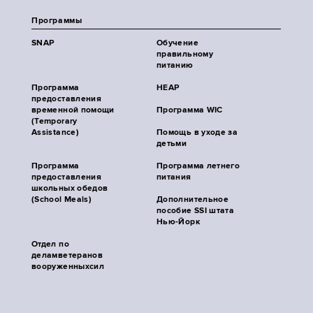
Программы
SNAP
Обучение
правильному
питанию
Программа
HEAP
предоставления
временной помощи
Программа WIC
(Temporary
Assistance)
Помощь в уходе за
детьми
Программа
Программа летнего
предоставления
питания
школьных обедов
(School Meals)
Дополнительное
пособие SSI штата
Нью-Йорк
Отдел по
деламветеранов
вооруженныхсил