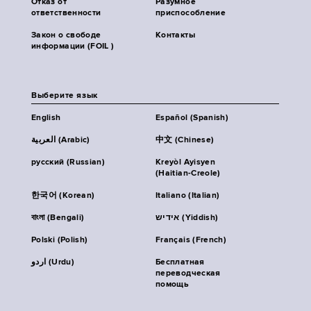
Отказ от
Разумное
ответственности
приспособление
Закон о свободе
Контакты
информации (FOIL )
Выберите язык
English
Español (Spanish)
العربية (Arabic)
中文 (Chinese)
русский (Russian)
Kreyòl Ayisyen
(Haitian-Creole)
한국어 (Korean)
Italiano (Italian)
বাংলা (Bengali)
אידיש (Yiddish)
Polski (Polish)
Français (French)
اردو (Urdu)
Бесплатная
переводческая
помощь