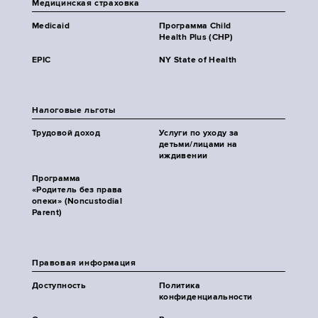
Медицинская страховка
Medicaid
Программа Child
Health Plus (CHP)
EPIC
NY State of Health
Налоговые льготы
Трудовой доход
Услуги по уходу за
детьми/лицами на
иждивении
Программа
«Родитель без права
опеки» (Noncustodial
Parent)
Правовая информация
Доступность
Политика
конфиденциальности