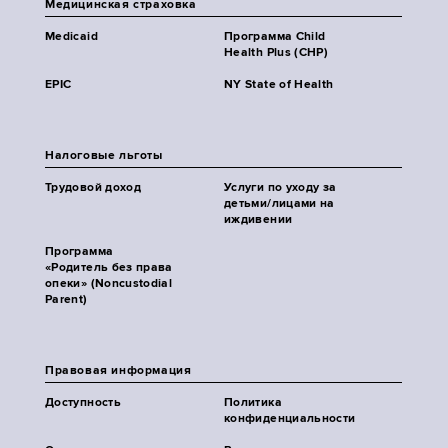
Медицинская страховка
Medicaid
Программа Child
Health Plus (CHP)
EPIC
NY State of Health
Налоговые льготы
Трудовой доход
Услуги по уходу за
детьми/лицами на
иждивении
Программа
«Родитель без права
опеки» (Noncustodial
Parent)
Правовая информация
Доступность
Политика
конфиденциальности