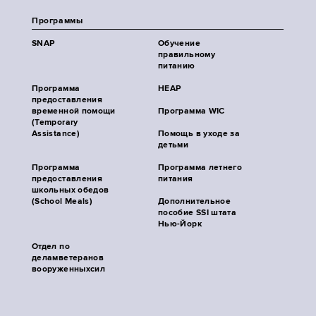
Программы
SNAP
Обучение
правильному
питанию
Программа
HEAP
предоставления
временной помощи
Программа WIC
(Temporary
Assistance)
Помощь в уходе за
детьми
Программа
Программа летнего
предоставления
питания
школьных обедов
(School Meals)
Дополнительное
пособие SSI штата
Нью-Йорк
Отдел по
деламветеранов
вооруженныхсил