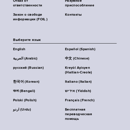
Отказ от
Разумное
ответственности
приспособление
Закон о свободе
Контакты
информации (FOIL )
Выберите язык
English
Español (Spanish)
العربية (Arabic)
中文 (Chinese)
русский (Russian)
Kreyòl Ayisyen
(Haitian-Creole)
한국어 (Korean)
Italiano (Italian)
বাংলা (Bengali)
אידיש (Yiddish)
Polski (Polish)
Français (French)
اردو (Urdu)
Бесплатная
переводческая
помощь