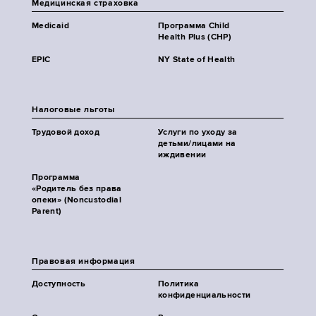
Медицинская страховка
Medicaid
Программа Child
Health Plus (CHP)
EPIC
NY State of Health
Налоговые льготы
Трудовой доход
Услуги по уходу за
детьми/лицами на
иждивении
Программа
«Родитель без права
опеки» (Noncustodial
Parent)
Правовая информация
Доступность
Политика
конфиденциальности