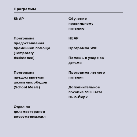
Программы
SNAP
Обучение
правильному
питанию
Программа
HEAP
предоставления
временной помощи
Программа WIC
(Temporary
Assistance)
Помощь в уходе за
детьми
Программа
Программа летнего
предоставления
питания
школьных обедов
(School Meals)
Дополнительное
пособие SSI штата
Нью-Йорк
Отдел по
деламветеранов
вооруженныхсил