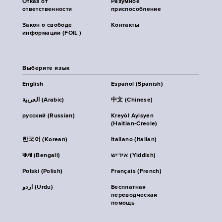
Отказ от
Разумное
ответственности
приспособление
Закон о свободе
Контакты
информации (FOIL )
Выберите язык
English
Español (Spanish)
العربية (Arabic)
中文 (Chinese)
русский (Russian)
Kreyòl Ayisyen
(Haitian-Creole)
한국어 (Korean)
Italiano (Italian)
বাংলা (Bengali)
אידיש (Yiddish)
Polski (Polish)
Français (French)
اردو (Urdu)
Бесплатная
переводческая
помощь