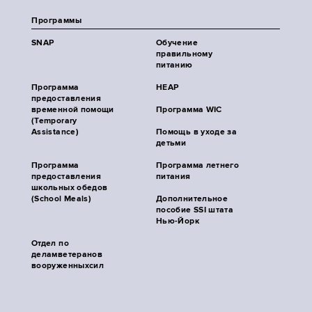
Программы
SNAP
Обучение
правильному
питанию
Программа
HEAP
предоставления
временной помощи
Программа WIC
(Temporary
Assistance)
Помощь в уходе за
детьми
Программа
Программа летнего
предоставления
питания
школьных обедов
(School Meals)
Дополнительное
пособие SSI штата
Нью-Йорк
Отдел по
деламветеранов
вооруженныхсил