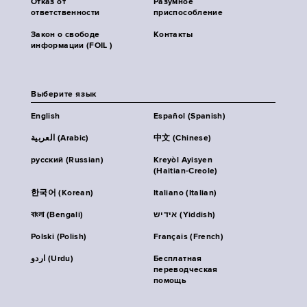
Отказ от
Разумное
ответственности
приспособление
Закон о свободе
Контакты
информации (FOIL )
Выберите язык
English
Español (Spanish)
العربية (Arabic)
中文 (Chinese)
русский (Russian)
Kreyòl Ayisyen
(Haitian-Creole)
한국어 (Korean)
Italiano (Italian)
বাংলা (Bengali)
אידיש (Yiddish)
Polski (Polish)
Français (French)
اردو (Urdu)
Бесплатная
переводческая
помощь