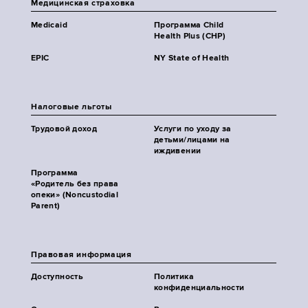
Медицинская страховка
Medicaid
Программа Child
Health Plus (CHP)
EPIC
NY State of Health
Налоговые льготы
Трудовой доход
Услуги по уходу за
детьми/лицами на
иждивении
Программа
«Родитель без права
опеки» (Noncustodial
Parent)
Правовая информация
Доступность
Политика
конфиденциальности