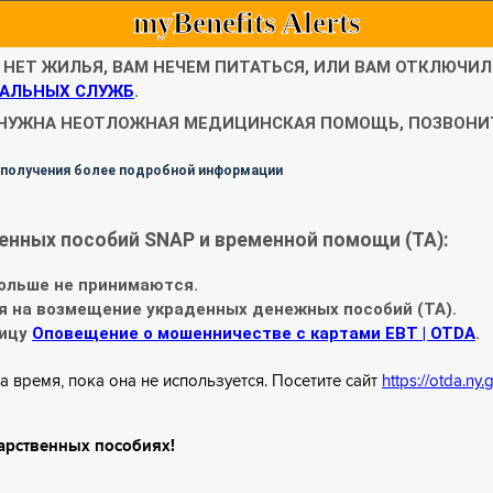
myBenefits Alerts
С НЕТ ЖИЛЬЯ, ВАМ НЕЧЕМ ПИТАТЬСЯ, ИЛИ ВАМ ОТКЛЮЧИ
АЛЬНЫХ СЛУЖБ
.
 НУЖНА НЕОТЛОЖНАЯ МЕДИЦИНСКАЯ ПОМОЩЬ, ПОЗВОНИТ
 получения более подробной информации
енных пособий SNAP и временной помощи (TA):
ольше не принимаются.
я на возмещение украденных денежных пособий (TA).
ницу
Оповещение о мошенничестве с картами EBT | OTDA
.
а время, пока она не используется. Посетите сайт
https://otda.ny
арственных пособиях!