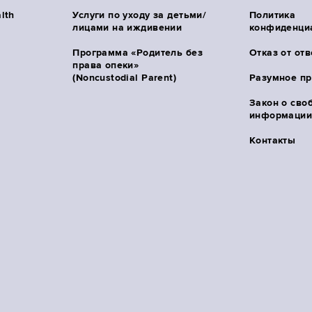
lth
Услуги по уходу за детьми/
Политика
лицами на иждивении
конфиденци
Программа «Родитель без
Отказ от от
права опеки»
(Noncustodial Parent)
Разумное п
Закон о сво
информации 
Контакты