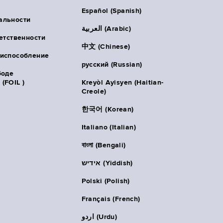
Español (Spanish)
альности
العربية (Arabic)
ветственности
中文 (Chinese)
риспособление
русский (Russian)
боде
(FOIL )
Kreyòl Ayisyen (Haitian-
Creole)
한국어 (Korean)
Italiano (Italian)
বাংলা (Bengali)
אידיש (Yiddish)
Polski (Polish)
Français (French)
اردو (Urdu)