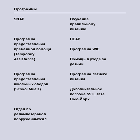
Программы
SNAP
Обучение
правильному
питанию
Программа
HEAP
предоставления
временной помощи
Программа WIC
(Temporary
Assistance)
Помощь в уходе за
детьми
Программа
Программа летнего
предоставления
питания
школьных обедов
(School Meals)
Дополнительное
пособие SSI штата
Нью-Йорк
Отдел по
деламветеранов
вооруженныхсил