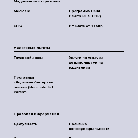
Медицинская страховка
Medicaid
Программа Child
Health Plus (CHP)
EPIC
NY State of Health
Налоговые льготы
Трудовой доход
Услуги по уходу за
детьми/лицами на
иждивении
Программа
«Родитель без права
опеки» (Noncustodial
Parent)
Правовая информация
Доступность
Политика
конфиденциальности