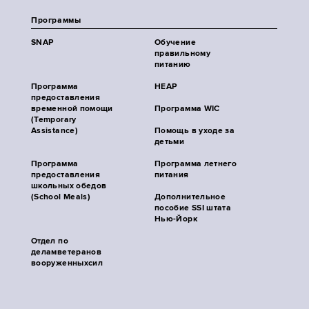
Программы
SNAP
Обучение
правильному
питанию
Программа
HEAP
предоставления
временной помощи
Программа WIC
(Temporary
Assistance)
Помощь в уходе за
детьми
Программа
Программа летнего
предоставления
питания
школьных обедов
(School Meals)
Дополнительное
пособие SSI штата
Нью-Йорк
Отдел по
деламветеранов
вооруженныхсил