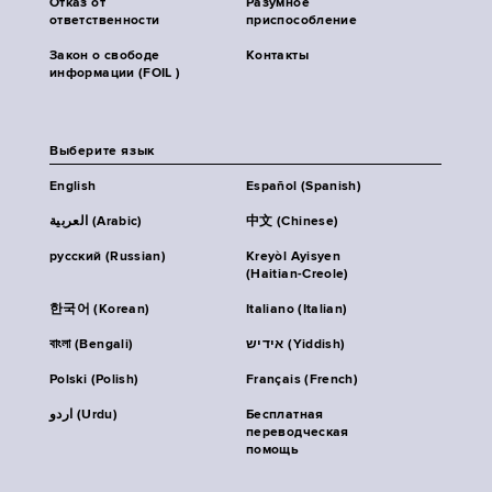
Отказ от
Разумное
ответственности
приспособление
Закон о свободе
Контакты
информации (FOIL )
Выберите язык
English
Español (Spanish)
العربية (Arabic)
中文 (Chinese)
русский (Russian)
Kreyòl Ayisyen
(Haitian-Creole)
한국어 (Korean)
Italiano (Italian)
বাংলা (Bengali)
אידיש (Yiddish)
Polski (Polish)
Français (French)
اردو (Urdu)
Бесплатная
переводческая
помощь