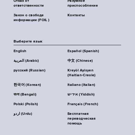
Отказ от
Разумное
ответственности
приспособление
Закон о свободе
Контакты
информации (FOIL )
Выберите язык
English
Español (Spanish)
العربية (Arabic)
中文 (Chinese)
русский (Russian)
Kreyòl Ayisyen
(Haitian-Creole)
한국어 (Korean)
Italiano (Italian)
বাংলা (Bengali)
אידיש (Yiddish)
Polski (Polish)
Français (French)
اردو (Urdu)
Бесплатная
переводческая
помощь