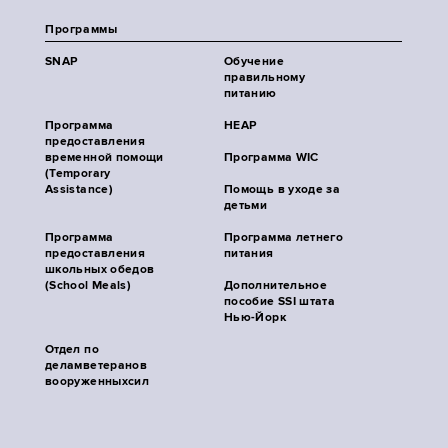
Программы
SNAP
Обучение
правильному
питанию
Программа
HEAP
предоставления
временной помощи
Программа WIC
(Temporary
Assistance)
Помощь в уходе за
детьми
Программа
Программа летнего
предоставления
питания
школьных обедов
(School Meals)
Дополнительное
пособие SSI штата
Нью-Йорк
Отдел по
деламветеранов
вооруженныхсил