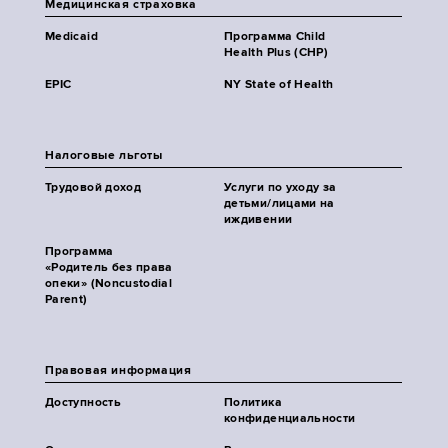
Медицинская страховка
Medicaid
Программа Child
Health Plus (CHP)
EPIC
NY State of Health
Налоговые льготы
Трудовой доход
Услуги по уходу за
детьми/лицами на
иждивении
Программа
«Родитель без права
опеки» (Noncustodial
Parent)
Правовая информация
Доступность
Политика
конфиденциальности