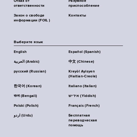
Отказ от
Разумное
ответственности
приспособление
Закон о свободе
Контакты
информации (FOIL )
Выберите язык
English
Español (Spanish)
العربية (Arabic)
中文 (Chinese)
русский (Russian)
Kreyòl Ayisyen
(Haitian-Creole)
한국어 (Korean)
Italiano (Italian)
বাংলা (Bengali)
אידיש (Yiddish)
Polski (Polish)
Français (French)
اردو (Urdu)
Бесплатная
переводческая
помощь