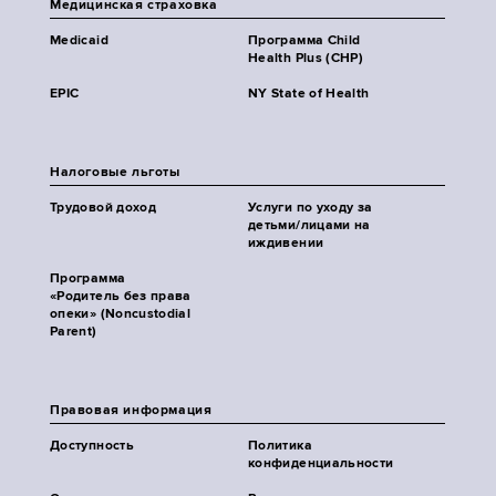
Медицинская страховка
Medicaid
Программа Child
Health Plus (CHP)
EPIC
NY State of Health
Налоговые льготы
Трудовой доход
Услуги по уходу за
детьми/лицами на
иждивении
Программа
«Родитель без права
опеки» (Noncustodial
Parent)
Правовая информация
Доступность
Политика
конфиденциальности