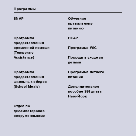
Программы
SNAP
Обучение
правильному
питанию
Программа
HEAP
предоставления
временной помощи
Программа WIC
(Temporary
Assistance)
Помощь в уходе за
детьми
Программа
Программа летнего
предоставления
питания
школьных обедов
(School Meals)
Дополнительное
пособие SSI штата
Нью-Йорк
Отдел по
деламветеранов
вооруженныхсил