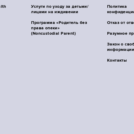
lth
Услуги по уходу за детьми/
Политика
лицами на иждивении
конфиденци
Программа «Родитель без
Отказ от от
права опеки»
(Noncustodial Parent)
Разумное п
Закон о сво
информации 
Контакты