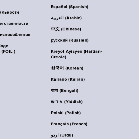
Español (Spanish)
альности
العربية (Arabic)
ветственности
中文 (Chinese)
риспособление
русский (Russian)
боде
(FOIL )
Kreyòl Ayisyen (Haitian-
Creole)
한국어 (Korean)
Italiano (Italian)
বাংলা (Bengali)
אידיש (Yiddish)
Polski (Polish)
Français (French)
اردو (Urdu)