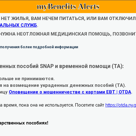
myBenefits Alerts
С НЕТ ЖИЛЬЯ, ВАМ НЕЧЕМ ПИТАТЬСЯ, ИЛИ ВАМ ОТКЛЮЧИ
АЛЬНЫХ СЛУЖБ
.
 НУЖНА НЕОТЛОЖНАЯ МЕДИЦИНСКАЯ ПОМОЩЬ, ПОЗВОНИТ
 получения более подробной информации
енных пособий SNAP и временной помощи (TA):
ольше не принимаются.
я на возмещение украденных денежных пособий (TA).
ницу
Оповещение о мошенничестве с картами EBT | OTDA
.
а время, пока она не используется. Посетите сайт
https://otda.ny
арственных пособиях!