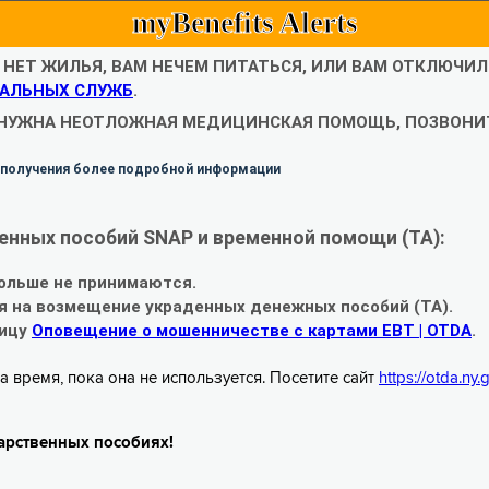
myBenefits Alerts
С НЕТ ЖИЛЬЯ, ВАМ НЕЧЕМ ПИТАТЬСЯ, ИЛИ ВАМ ОТКЛЮЧИ
АЛЬНЫХ СЛУЖБ
.
 НУЖНА НЕОТЛОЖНАЯ МЕДИЦИНСКАЯ ПОМОЩЬ, ПОЗВОНИТ
 получения более подробной информации
енных пособий SNAP и временной помощи (TA):
ольше не принимаются.
я на возмещение украденных денежных пособий (TA).
ницу
Оповещение о мошенничестве с картами EBT | OTDA
.
а время, пока она не используется. Посетите сайт
https://otda.ny
арственных пособиях!