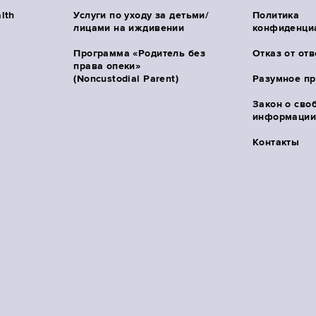
lth
Услуги по уходу за детьми/
Политика
лицами на иждивении
конфиденци
Программа «Родитель без
Отказ от от
права опеки»
(Noncustodial Parent)
Разумное п
Закон о сво
информации 
Контакты