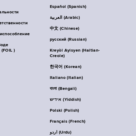
Español (Spanish)
альности
العربية (Arabic)
ветственности
中文 (Chinese)
риспособление
русский (Russian)
боде
(FOIL )
Kreyòl Ayisyen (Haitian-
Creole)
한국어 (Korean)
Italiano (Italian)
বাংলা (Bengali)
אידיש (Yiddish)
Polski (Polish)
Français (French)
اردو (Urdu)