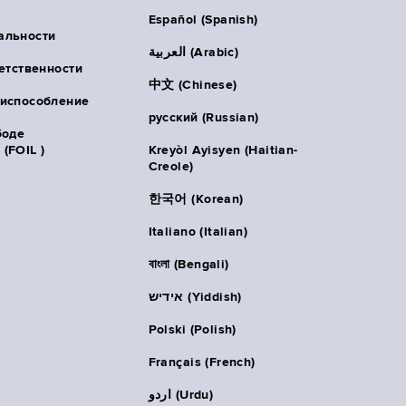
Español (Spanish)
альности
العربية (Arabic)
ветственности
中文 (Chinese)
риспособление
русский (Russian)
боде
(FOIL )
Kreyòl Ayisyen (Haitian-
Creole)
한국어 (Korean)
Italiano (Italian)
বাংলা (Bengali)
אידיש (Yiddish)
Polski (Polish)
Français (French)
اردو (Urdu)