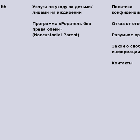
lth
Услуги по уходу за детьми/
Политика
лицами на иждивении
конфиденци
Программа «Родитель без
Отказ от от
права опеки»
(Noncustodial Parent)
Разумное п
Закон о сво
информации 
Контакты