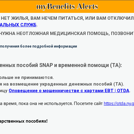
myBenefits Alerts
С НЕТ ЖИЛЬЯ, ВАМ НЕЧЕМ ПИТАТЬСЯ, ИЛИ ВАМ ОТКЛЮЧИ
АЛЬНЫХ СЛУЖБ
.
 НУЖНА НЕОТЛОЖНАЯ МЕДИЦИНСКАЯ ПОМОЩЬ, ПОЗВОНИТ
 получения более подробной информации
енных пособий SNAP и временной помощи (TA):
ольше не принимаются.
я на возмещение украденных денежных пособий (TA).
ницу
Оповещение о мошенничестве с картами EBT | OTDA
.
а время, пока она не используется. Посетите сайт
https://otda.ny
арственных пособиях!