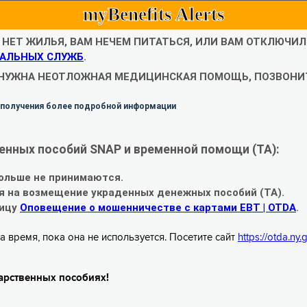
myBenefits Alerts
С НЕТ ЖИЛЬЯ, ВАМ НЕЧЕМ ПИТАТЬСЯ, ИЛИ ВАМ ОТКЛЮЧИ
АЛЬНЫХ СЛУЖБ
.
 НУЖНА НЕОТЛОЖНАЯ МЕДИЦИНСКАЯ ПОМОЩЬ, ПОЗВОНИТ
 получения более подробной информации
енных пособий SNAP и временной помощи (TA):
ольше не принимаются.
я на возмещение украденных денежных пособий (TA).
ницу
Оповещение о мошенничестве с картами EBT | OTDA
.
а время, пока она не используется. Посетите сайт
https://otda.ny
арственных пособиях!