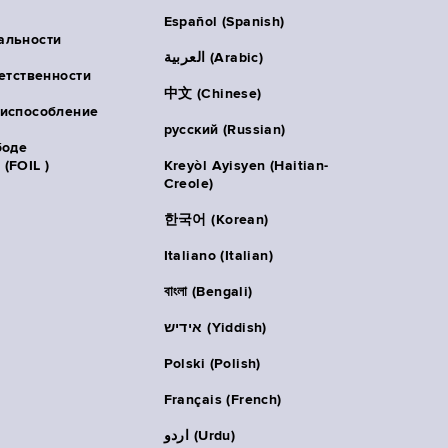
Español (Spanish)
альности
العربية (Arabic)
ветственности
中文 (Chinese)
риспособление
русский (Russian)
боде
(FOIL )
Kreyòl Ayisyen (Haitian-
Creole)
한국어 (Korean)
Italiano (Italian)
বাংলা (Bengali)
אידיש (Yiddish)
Polski (Polish)
Français (French)
اردو (Urdu)