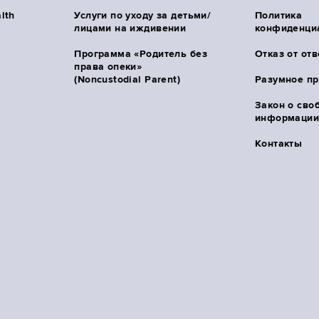
lth
Услуги по уходу за детьми/
Политика
лицами на иждивении
конфиденци
Программа «Родитель без
Отказ от от
права опеки»
(Noncustodial Parent)
Разумное п
Закон о сво
информации 
Контакты