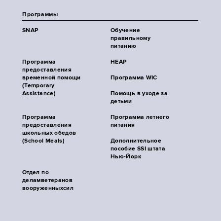
Программы
SNAP
Обучение
правильному
питанию
Программа
HEAP
предоставления
временной помощи
Программа WIC
(Temporary
Assistance)
Помощь в уходе за
детьми
Программа
Программа летнего
предоставления
питания
школьных обедов
(School Meals)
Дополнительное
пособие SSI штата
Нью-Йорк
Отдел по
деламветеранов
вооруженныхсил