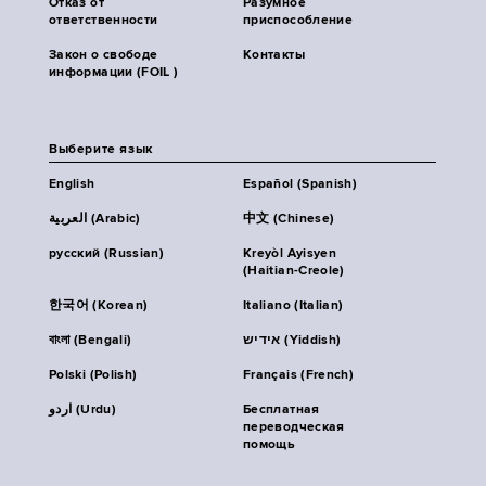
Отказ от
Разумное
ответственности
приспособление
Закон о свободе
Контакты
информации (FOIL )
Выберите язык
English
Español (Spanish)
العربية (Arabic)
中文 (Chinese)
русский (Russian)
Kreyòl Ayisyen
(Haitian-Creole)
한국어 (Korean)
Italiano (Italian)
বাংলা (Bengali)
אידיש (Yiddish)
Polski (Polish)
Français (French)
اردو (Urdu)
Бесплатная
переводческая
помощь