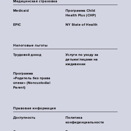
Медицинская страховка
Medicaid
Программа Child
Health Plus (CHP)
EPIC
NY State of Health
Налоговые льготы
Трудовой доход
Услуги по уходу за
детьми/лицами на
иждивении
Программа
«Родитель без права
опеки» (Noncustodial
Parent)
Правовая информация
Доступность
Политика
конфиденциальности