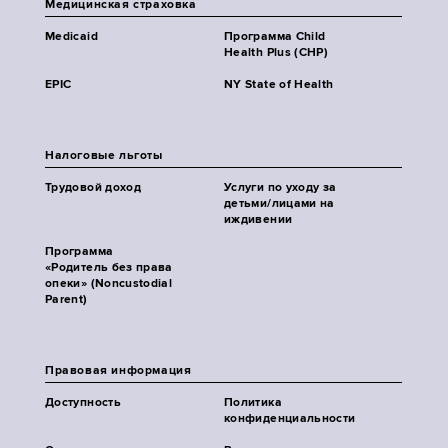
Медицинская страховка
Medicaid
Программа Child
Health Plus (CHP)
EPIC
NY State of Health
Налоговые льготы
Трудовой доход
Услуги по уходу за
детьми/лицами на
иждивении
Программа
«Родитель без права
опеки» (Noncustodial
Parent)
Правовая информация
Доступность
Политика
конфиденциальности