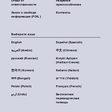
Отказ от
Разумное
ответственности
приспособление
Закон о свободе
Контакты
информации (FOIL )
Выберите язык
English
Español (Spanish)
العربية (Arabic)
中文 (Chinese)
русский (Russian)
Kreyòl Ayisyen
(Haitian-Creole)
한국어 (Korean)
Italiano (Italian)
বাংলা (Bengali)
אידיש (Yiddish)
Polski (Polish)
Français (French)
اردو (Urdu)
Бесплатная
переводческая
помощь