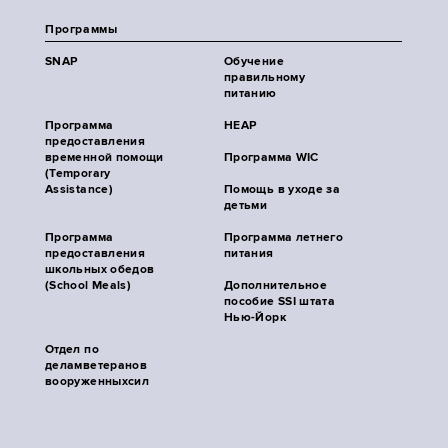
Программы
SNAP
Обучение
правильному
питанию
Программа
HEAP
предоставления
временной помощи
Программа WIC
(Temporary
Assistance)
Помощь в уходе за
детьми
Программа
Программа летнего
предоставления
питания
школьных обедов
(School Meals)
Дополнительное
пособие SSI штата
Нью-Йорк
Отдел по
деламветеранов
вооруженныхсил