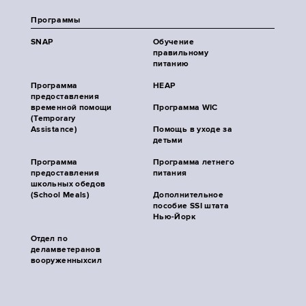
Программы
SNAP
Обучение
правильному
питанию
Программа
HEAP
предоставления
временной помощи
Программа WIC
(Temporary
Assistance)
Помощь в уходе за
детьми
Программа
Программа летнего
предоставления
питания
школьных обедов
(School Meals)
Дополнительное
пособие SSI штата
Нью-Йорк
Отдел по
деламветеранов
вооруженныхсил