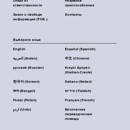
Отказ от
Разумное
ответственности
приспособление
Закон о свободе
Контакты
информации (FOIL )
Выберите язык
English
Español (Spanish)
العربية (Arabic)
中文 (Chinese)
русский (Russian)
Kreyòl Ayisyen
(Haitian-Creole)
한국어 (Korean)
Italiano (Italian)
বাংলা (Bengali)
אידיש (Yiddish)
Polski (Polish)
Français (French)
اردو (Urdu)
Бесплатная
переводческая
помощь