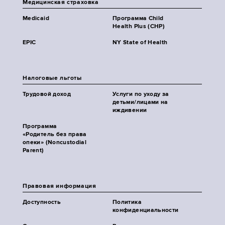
Медицинская страховка
Medicaid
Программа Child
Health Plus (CHP)
EPIC
NY State of Health
Налоговые льготы
Трудовой доход
Услуги по уходу за
детьми/лицами на
иждивении
Программа
«Родитель без права
опеки» (Noncustodial
Parent)
Правовая информация
Доступность
Политика
конфиденциальности