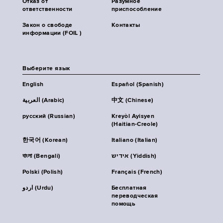
Отказ от
Разумное
ответственности
приспособление
Закон о свободе
Контакты
информации (FOIL )
Выберите язык
English
Español (Spanish)
العربية (Arabic)
中文 (Chinese)
русский (Russian)
Kreyòl Ayisyen
(Haitian-Creole)
한국어 (Korean)
Italiano (Italian)
বাংলা (Bengali)
אידיש (Yiddish)
Polski (Polish)
Français (French)
اردو (Urdu)
Бесплатная
переводческая
помощь