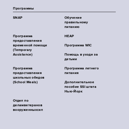
Программы
SNAP
Обучение
правильному
питанию
Программа
HEAP
предоставления
временной помощи
Программа WIC
(Temporary
Assistance)
Помощь в уходе за
детьми
Программа
Программа летнего
предоставления
питания
школьных обедов
(School Meals)
Дополнительное
пособие SSI штата
Нью-Йорк
Отдел по
деламветеранов
вооруженныхсил