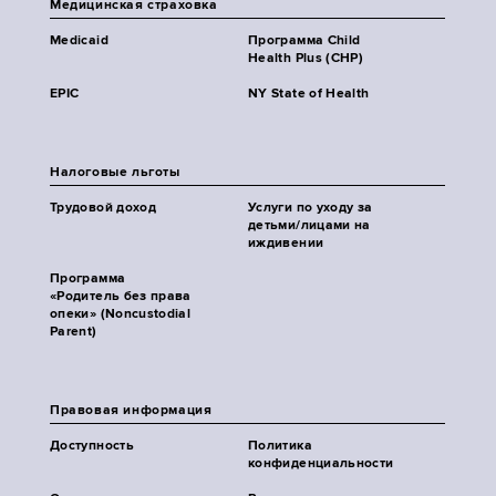
Медицинская страховка
Medicaid
Программа Child
Health Plus (CHP)
EPIC
NY State of Health
Налоговые льготы
Трудовой доход
Услуги по уходу за
детьми/лицами на
иждивении
Программа
«Родитель без права
опеки» (Noncustodial
Parent)
Правовая информация
Доступность
Политика
конфиденциальности