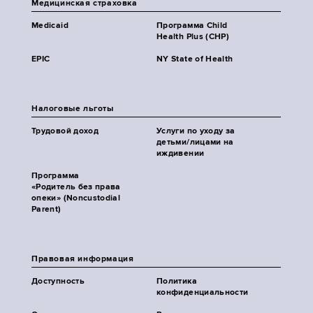
Медицинская страховка
Medicaid
Программа Child
Health Plus (CHP)
EPIC
NY State of Health
Налоговые льготы
Трудовой доход
Услуги по уходу за
детьми/лицами на
иждивении
Программа
«Родитель без права
опеки» (Noncustodial
Parent)
Правовая информация
Доступность
Политика
конфиденциальности