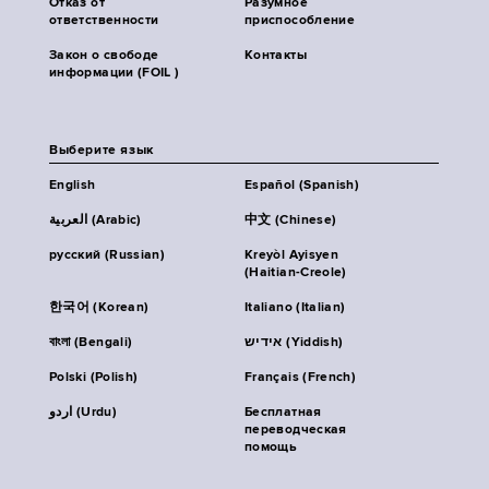
Отказ от
Разумное
ответственности
приспособление
Закон о свободе
Контакты
информации (FOIL )
Выберите язык
English
Español (Spanish)
العربية (Arabic)
中文 (Chinese)
русский (Russian)
Kreyòl Ayisyen
(Haitian-Creole)
한국어 (Korean)
Italiano (Italian)
বাংলা (Bengali)
אידיש (Yiddish)
Polski (Polish)
Français (French)
اردو (Urdu)
Бесплатная
переводческая
помощь