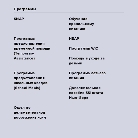
Программы
SNAP
Обучение
правильному
питанию
Программа
HEAP
предоставления
временной помощи
Программа WIC
(Temporary
Assistance)
Помощь в уходе за
детьми
Программа
Программа летнего
предоставления
питания
школьных обедов
(School Meals)
Дополнительное
пособие SSI штата
Нью-Йорк
Отдел по
деламветеранов
вооруженныхсил