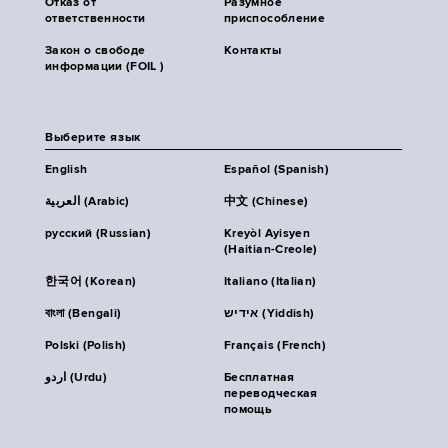
Отказ от
Разумное
ответственности
приспособление
Закон о свободе
Контакты
информации (FOIL )
Выберите язык
English
Español (Spanish)
العربية (Arabic)
中文 (Chinese)
русский (Russian)
Kreyòl Ayisyen
(Haitian-Creole)
한국어 (Korean)
Italiano (Italian)
বাংলা (Bengali)
אידיש (Yiddish)
Polski (Polish)
Français (French)
اردو (Urdu)
Бесплатная
переводческая
помощь