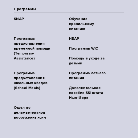
Программы
SNAP
Обучение
правильному
питанию
Программа
HEAP
предоставления
временной помощи
Программа WIC
(Temporary
Assistance)
Помощь в уходе за
детьми
Программа
Программа летнего
предоставления
питания
школьных обедов
(School Meals)
Дополнительное
пособие SSI штата
Нью-Йорк
Отдел по
деламветеранов
вооруженныхсил