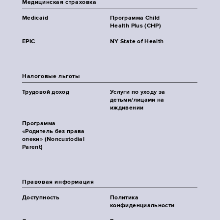
Медицинская страховка
Medicaid
Программа Child
Health Plus (CHP)
EPIC
NY State of Health
Налоговые льготы
Трудовой доход
Услуги по уходу за
детьми/лицами на
иждивении
Программа
«Родитель без права
опеки» (Noncustodial
Parent)
Правовая информация
Доступность
Политика
конфиденциальности