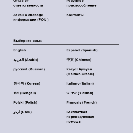
Отказ от
Разумное
ответственности
приспособление
Закон о свободе
Контакты
информации (FOIL )
Выберите язык
English
Español (Spanish)
العربية (Arabic)
中文 (Chinese)
русский (Russian)
Kreyòl Ayisyen
(Haitian-Creole)
한국어 (Korean)
Italiano (Italian)
বাংলা (Bengali)
אידיש (Yiddish)
Polski (Polish)
Français (French)
اردو (Urdu)
Бесплатная
переводческая
помощь