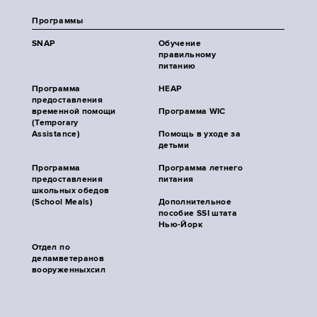
Программы
SNAP
Обучение
правильному
питанию
Программа
HEAP
предоставления
временной помощи
Программа WIC
(Temporary
Assistance)
Помощь в уходе за
детьми
Программа
Программа летнего
предоставления
питания
школьных обедов
(School Meals)
Дополнительное
пособие SSI штата
Нью-Йорк
Отдел по
деламветеранов
вооруженныхсил