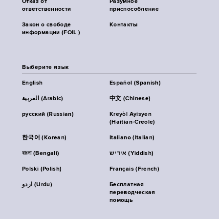
Отказ от
Разумное
ответственности
приспособление
Закон о свободе
Контакты
информации (FOIL )
Выберите язык
English
Español (Spanish)
العربية (Arabic)
中文 (Chinese)
русский (Russian)
Kreyòl Ayisyen
(Haitian-Creole)
한국어 (Korean)
Italiano (Italian)
বাংলা (Bengali)
אידיש (Yiddish)
Polski (Polish)
Français (French)
اردو (Urdu)
Бесплатная
переводческая
помощь