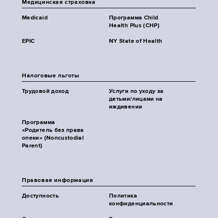
Медицинская страховка
Medicaid
Программа Child
Health Plus (CHP)
EPIC
NY State of Health
Налоговые льготы
Трудовой доход
Услуги по уходу за
детьми/лицами на
иждивении
Программа
«Родитель без права
опеки» (Noncustodial
Parent)
Правовая информация
Доступность
Политика
конфиденциальности