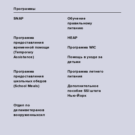
Программы
SNAP
Обучение
правильному
питанию
Программа
HEAP
предоставления
временной помощи
Программа WIC
(Temporary
Assistance)
Помощь в уходе за
детьми
Программа
Программа летнего
предоставления
питания
школьных обедов
(School Meals)
Дополнительное
пособие SSI штата
Нью-Йорк
Отдел по
деламветеранов
вооруженныхсил