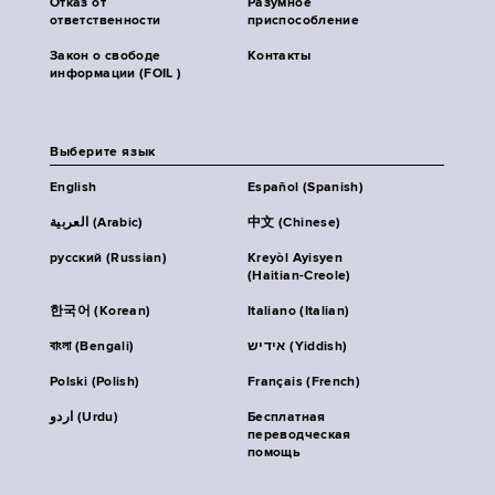
Отказ от
Разумное
ответственности
приспособление
Закон о свободе
Контакты
информации (FOIL )
Выберите язык
English
Español (Spanish)
العربية (Arabic)
中文 (Chinese)
русский (Russian)
Kreyòl Ayisyen
(Haitian-Creole)
한국어 (Korean)
Italiano (Italian)
বাংলা (Bengali)
אידיש (Yiddish)
Polski (Polish)
Français (French)
اردو (Urdu)
Бесплатная
переводческая
помощь