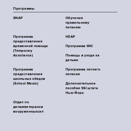
Программы
SNAP
Обучение
правильному
питанию
Программа
HEAP
предоставления
временной помощи
Программа WIC
(Temporary
Assistance)
Помощь в уходе за
детьми
Программа
Программа летнего
предоставления
питания
школьных обедов
(School Meals)
Дополнительное
пособие SSI штата
Нью-Йорк
Отдел по
деламветеранов
вооруженныхсил