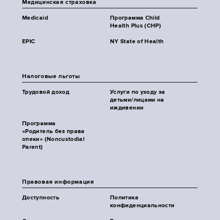
Медицинская страховка
Medicaid
Программа Child
Health Plus (CHP)
EPIC
NY State of Health
Налоговые льготы
Трудовой доход
Услуги по уходу за
детьми/лицами на
иждивении
Программа
«Родитель без права
опеки» (Noncustodial
Parent)
Правовая информация
Доступность
Политика
конфиденциальности