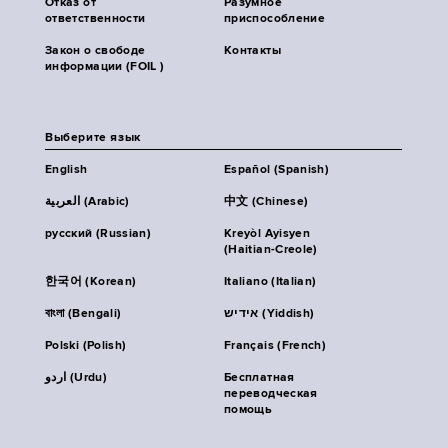
Отказ от
Разумное
ответственности
приспособление
Закон о свободе
Контакты
информации (FOIL )
Выберите язык
English
Español (Spanish)
العربية (Arabic)
中文 (Chinese)
русский (Russian)
Kreyòl Ayisyen
(Haitian-Creole)
한국어 (Korean)
Italiano (Italian)
বাংলা (Bengali)
אידיש (Yiddish)
Polski (Polish)
Français (French)
اردو (Urdu)
Бесплатная
переводческая
помощь