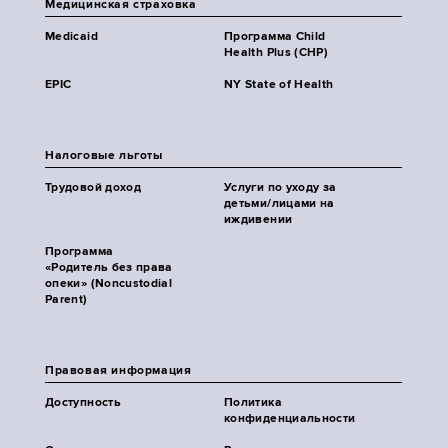
Медицинская страховка
Medicaid
Программа Child
Health Plus (CHP)
EPIC
NY State of Health
Налоговые льготы
Трудовой доход
Услуги по уходу за
детьми/лицами на
иждивении
Программа
«Родитель без права
опеки» (Noncustodial
Parent)
Правовая информация
Доступность
Политика
конфиденциальности