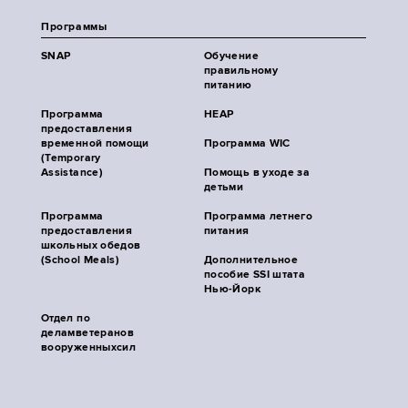
Программы
SNAP
Обучение
правильному
питанию
Программа
HEAP
предоставления
временной помощи
Программа WIC
(Temporary
Assistance)
Помощь в уходе за
детьми
Программа
Программа летнего
предоставления
питания
школьных обедов
(School Meals)
Дополнительное
пособие SSI штата
Нью-Йорк
Отдел по
деламветеранов
вооруженныхсил