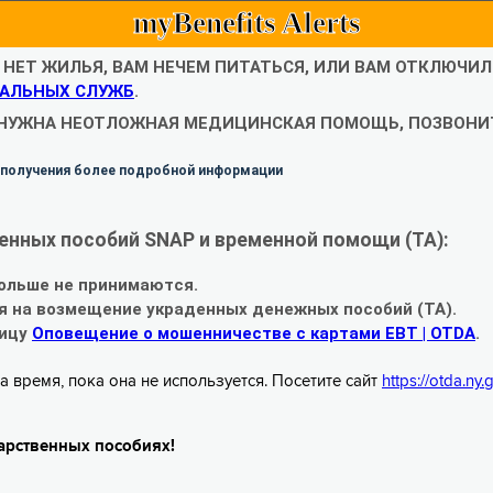
myBenefits Alerts
С НЕТ ЖИЛЬЯ, ВАМ НЕЧЕМ ПИТАТЬСЯ, ИЛИ ВАМ ОТКЛЮЧИ
АЛЬНЫХ СЛУЖБ
.
 НУЖНА НЕОТЛОЖНАЯ МЕДИЦИНСКАЯ ПОМОЩЬ, ПОЗВОНИТ
 получения более подробной информации
енных пособий SNAP и временной помощи (TA):
ольше не принимаются.
я на возмещение украденных денежных пособий (TA).
ницу
Оповещение о мошенничестве с картами EBT | OTDA
.
а время, пока она не используется. Посетите сайт
https://otda.ny
арственных пособиях!