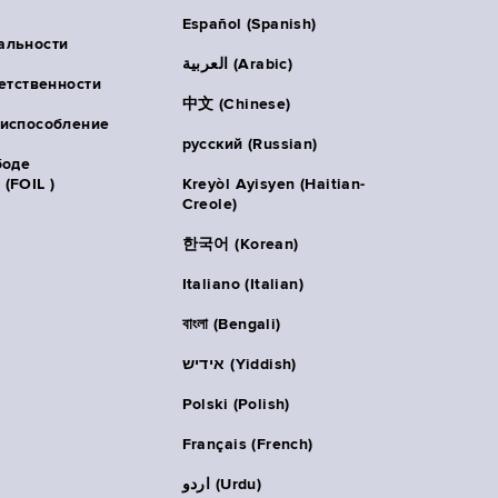
Español (Spanish)
альности
العربية (Arabic)
ветственности
中文 (Chinese)
риспособление
русский (Russian)
боде
(FOIL )
Kreyòl Ayisyen (Haitian-
Creole)
한국어 (Korean)
Italiano (Italian)
বাংলা (Bengali)
אידיש (Yiddish)
Polski (Polish)
Français (French)
اردو (Urdu)