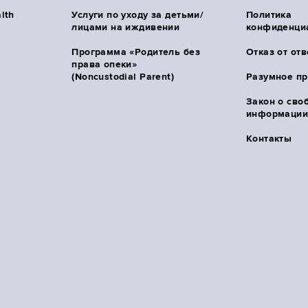
lth
Услуги по уходу за детьми/
Политика
лицами на иждивении
конфиденци
Программа «Родитель без
Отказ от от
права опеки»
(Noncustodial Parent)
Разумное п
Закон о сво
информации 
Контакты