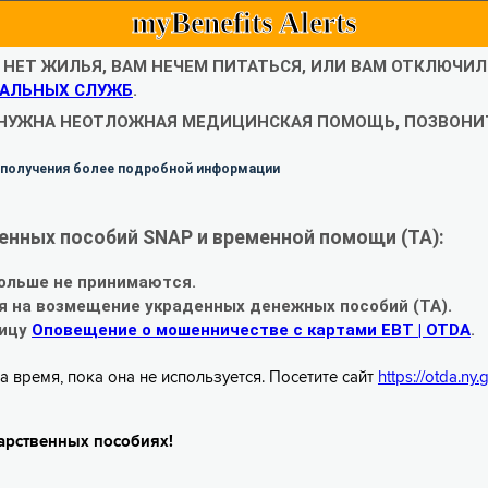
myBenefits Alerts
С НЕТ ЖИЛЬЯ, ВАМ НЕЧЕМ ПИТАТЬСЯ, ИЛИ ВАМ ОТКЛЮЧИ
АЛЬНЫХ СЛУЖБ
.
 НУЖНА НЕОТЛОЖНАЯ МЕДИЦИНСКАЯ ПОМОЩЬ, ПОЗВОНИТ
 получения более подробной информации
енных пособий SNAP и временной помощи (TA):
ольше не принимаются.
я на возмещение украденных денежных пособий (TA).
ницу
Оповещение о мошенничестве с картами EBT | OTDA
.
а время, пока она не используется. Посетите сайт
https://otda.ny
арственных пособиях!