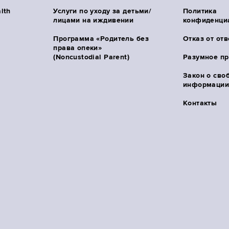
lth
Услуги по уходу за детьми/
Политика
лицами на иждивении
конфиденци
Программа «Родитель без
Отказ от от
права опеки»
(Noncustodial Parent)
Разумное п
Закон о сво
информации 
Контакты