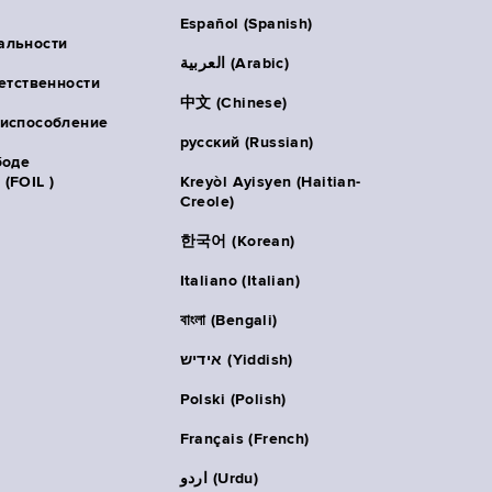
Español (Spanish)
альности
العربية (Arabic)
ветственности
中文 (Chinese)
риспособление
русский (Russian)
боде
(FOIL )
Kreyòl Ayisyen (Haitian-
Creole)
한국어 (Korean)
Italiano (Italian)
বাংলা (Bengali)
אידיש (Yiddish)
Polski (Polish)
Français (French)
اردو (Urdu)