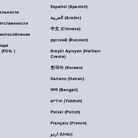
Español (Spanish)
альности
العربية (Arabic)
ветственности
中文 (Chinese)
риспособление
русский (Russian)
боде
(FOIL )
Kreyòl Ayisyen (Haitian-
Creole)
한국어 (Korean)
Italiano (Italian)
বাংলা (Bengali)
אידיש (Yiddish)
Polski (Polish)
Français (French)
اردو (Urdu)