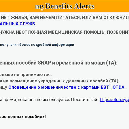
myBenefits Alerts
С НЕТ ЖИЛЬЯ, ВАМ НЕЧЕМ ПИТАТЬСЯ, ИЛИ ВАМ ОТКЛЮЧИ
АЛЬНЫХ СЛУЖБ
.
 НУЖНА НЕОТЛОЖНАЯ МЕДИЦИНСКАЯ ПОМОЩЬ, ПОЗВОНИТ
 получения более подробной информации
енных пособий SNAP и временной помощи (TA):
ольше не принимаются.
я на возмещение украденных денежных пособий (TA).
ницу
Оповещение о мошенничестве с картами EBT | OTDA
.
а время, пока она не используется. Посетите сайт
https://otda.ny
арственных пособиях!