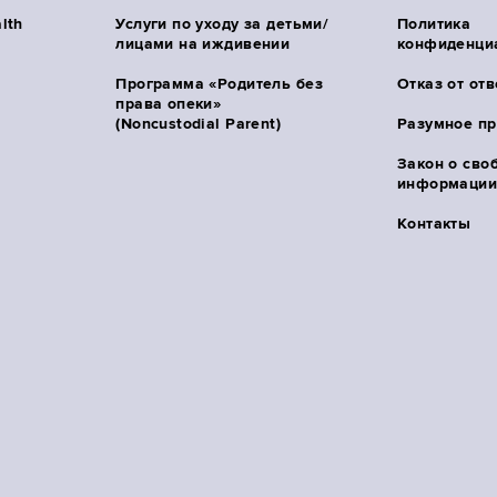
lth
Услуги по уходу за детьми/
Политика
лицами на иждивении
конфиденци
Программа «Родитель без
Отказ от от
права опеки»
(Noncustodial Parent)
Разумное п
Закон о сво
информации 
Контакты