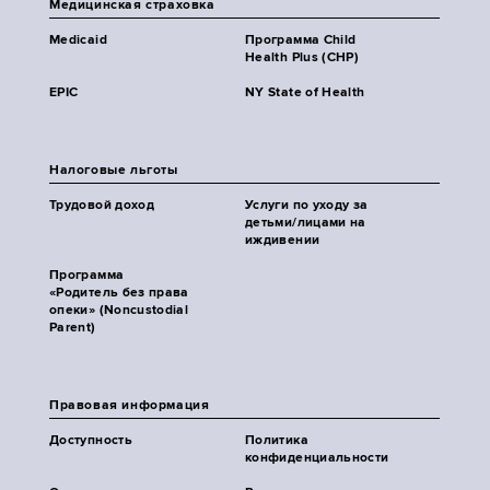
Медицинская страховка
Medicaid
Программа Child
Health Plus (CHP)
EPIC
NY State of Health
Налоговые льготы
Трудовой доход
Услуги по уходу за
детьми/лицами на
иждивении
Программа
«Родитель без права
опеки» (Noncustodial
Parent)
Правовая информация
Доступность
Политика
конфиденциальности