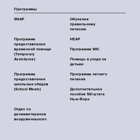
Программы
SNAP
Обучение
правильному
питанию
Программа
HEAP
предоставления
временной помощи
Программа WIC
(Temporary
Assistance)
Помощь в уходе за
детьми
Программа
Программа летнего
предоставления
питания
школьных обедов
(School Meals)
Дополнительное
пособие SSI штата
Нью-Йорк
Отдел по
деламветеранов
вооруженныхсил