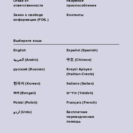
Отказ от
Разумное
ответственности
приспособление
Закон о свободе
Контакты
информации (FOIL )
Выберите язык
English
Español (Spanish)
العربية (Arabic)
中文 (Chinese)
русский (Russian)
Kreyòl Ayisyen
(Haitian-Creole)
한국어 (Korean)
Italiano (Italian)
বাংলা (Bengali)
אידיש (Yiddish)
Polski (Polish)
Français (French)
اردو (Urdu)
Бесплатная
переводческая
помощь