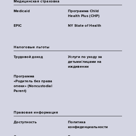
Медицинская страховка
Medicaid
Программа Child
Health Plus (CHP)
EPIC
NY State of Health
Налоговые льготы
Трудовой доход
Услуги по уходу за
детьми/лицами на
иждивении
Программа
«Родитель без права
опеки» (Noncustodial
Parent)
Правовая информация
Доступность
Политика
конфиденциальности