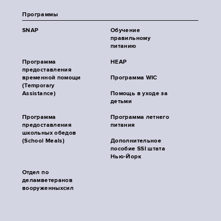
Программы
SNAP
Обучение
правильному
питанию
Программа
HEAP
предоставления
временной помощи
Программа WIC
(Temporary
Assistance)
Помощь в уходе за
детьми
Программа
Программа летнего
предоставления
питания
школьных обедов
(School Meals)
Дополнительное
пособие SSI штата
Нью-Йорк
Отдел по
деламветеранов
вооруженныхсил