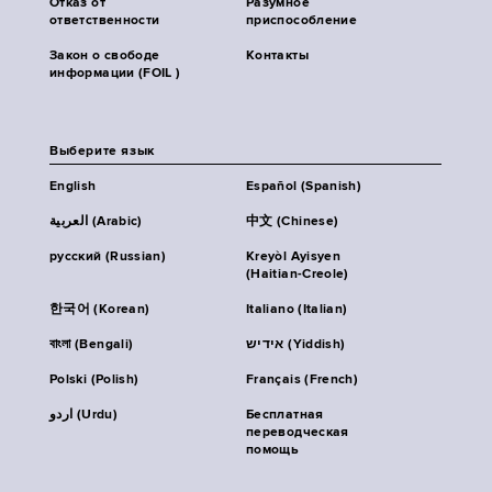
Отказ от
Разумное
ответственности
приспособление
Закон о свободе
Контакты
информации (FOIL )
Выберите язык
English
Español (Spanish)
العربية (Arabic)
中文 (Chinese)
русский (Russian)
Kreyòl Ayisyen
(Haitian-Creole)
한국어 (Korean)
Italiano (Italian)
বাংলা (Bengali)
אידיש (Yiddish)
Polski (Polish)
Français (French)
اردو (Urdu)
Бесплатная
переводческая
помощь