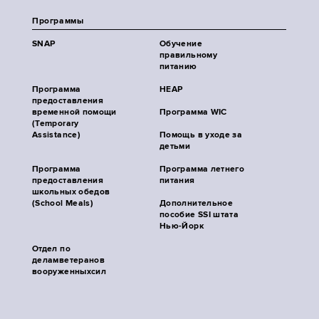
Программы
SNAP
Обучение
правильному
питанию
Программа
HEAP
предоставления
временной помощи
Программа WIC
(Temporary
Assistance)
Помощь в уходе за
детьми
Программа
Программа летнего
предоставления
питания
школьных обедов
(School Meals)
Дополнительное
пособие SSI штата
Нью-Йорк
Отдел по
деламветеранов
вооруженныхсил