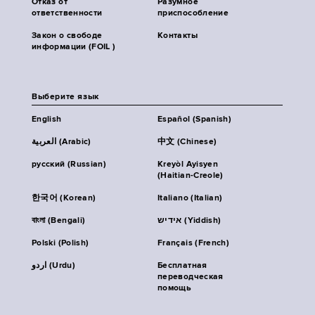
Отказ от
Разумное
ответственности
приспособление
Закон о свободе
Контакты
информации (FOIL )
Выберите язык
English
Español (Spanish)
العربية (Arabic)
中文 (Chinese)
русский (Russian)
Kreyòl Ayisyen
(Haitian-Creole)
한국어 (Korean)
Italiano (Italian)
বাংলা (Bengali)
אידיש (Yiddish)
Polski (Polish)
Français (French)
اردو (Urdu)
Бесплатная
переводческая
помощь