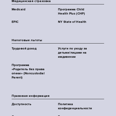
Медицинская страховка
Medicaid
Программа Child
Health Plus (CHP)
EPIC
NY State of Health
Налоговые льготы
Трудовой доход
Услуги по уходу за
детьми/лицами на
иждивении
Программа
«Родитель без права
опеки» (Noncustodial
Parent)
Правовая информация
Доступность
Политика
конфиденциальности