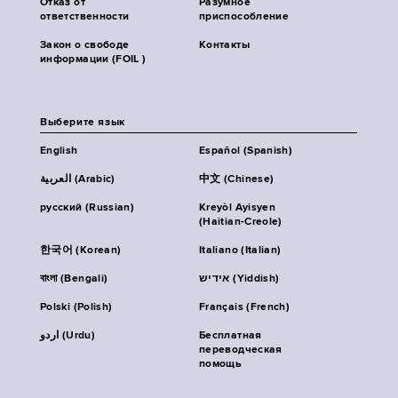
Отказ от
Разумное
ответственности
приспособление
Закон о свободе
Контакты
информации (FOIL )
Выберите язык
English
Español (Spanish)
العربية (Arabic)
中文 (Chinese)
русский (Russian)
Kreyòl Ayisyen
(Haitian-Creole)
한국어 (Korean)
Italiano (Italian)
বাংলা (Bengali)
אידיש (Yiddish)
Polski (Polish)
Français (French)
اردو (Urdu)
Бесплатная
переводческая
помощь