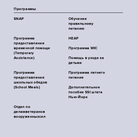
Программы
SNAP
Обучение
правильному
питанию
Программа
HEAP
предоставления
временной помощи
Программа WIC
(Temporary
Assistance)
Помощь в уходе за
детьми
Программа
Программа летнего
предоставления
питания
школьных обедов
(School Meals)
Дополнительное
пособие SSI штата
Нью-Йорк
Отдел по
деламветеранов
вооруженныхсил