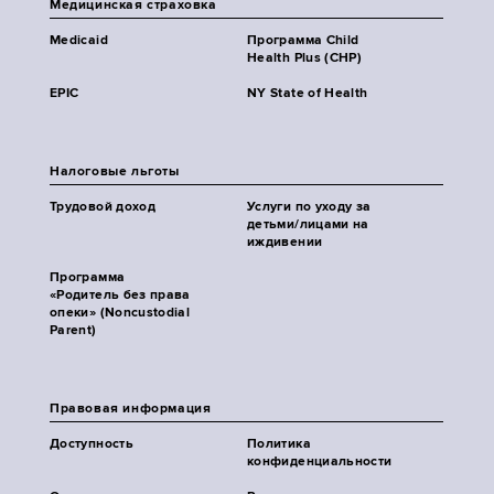
Медицинская страховка
Medicaid
Программа Child
Health Plus (CHP)
EPIC
NY State of Health
Налоговые льготы
Трудовой доход
Услуги по уходу за
детьми/лицами на
иждивении
Программа
«Родитель без права
опеки» (Noncustodial
Parent)
Правовая информация
Доступность
Политика
конфиденциальности