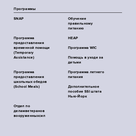
Программы
SNAP
Обучение
правильному
питанию
Программа
HEAP
предоставления
временной помощи
Программа WIC
(Temporary
Assistance)
Помощь в уходе за
детьми
Программа
Программа летнего
предоставления
питания
школьных обедов
(School Meals)
Дополнительное
пособие SSI штата
Нью-Йорк
Отдел по
деламветеранов
вооруженныхсил