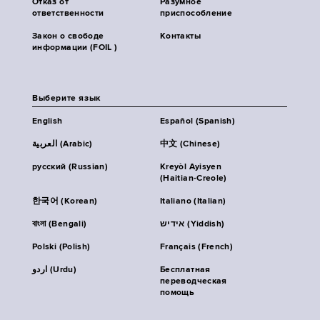
Отказ от
Разумное
ответственности
приспособление
Закон о свободе
Контакты
информации (FOIL )
Выберите язык
English
Español (Spanish)
العربية (Arabic)
中文 (Chinese)
русский (Russian)
Kreyòl Ayisyen
(Haitian-Creole)
한국어 (Korean)
Italiano (Italian)
বাংলা (Bengali)
אידיש (Yiddish)
Polski (Polish)
Français (French)
اردو (Urdu)
Бесплатная
переводческая
помощь