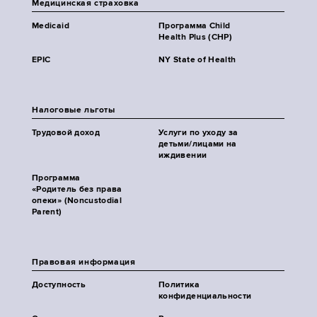
Медицинская страховка
Medicaid
Программа Child
Health Plus (CHP)
EPIC
NY State of Health
Налоговые льготы
Трудовой доход
Услуги по уходу за
детьми/лицами на
иждивении
Программа
«Родитель без права
опеки» (Noncustodial
Parent)
Правовая информация
Доступность
Политика
конфиденциальности