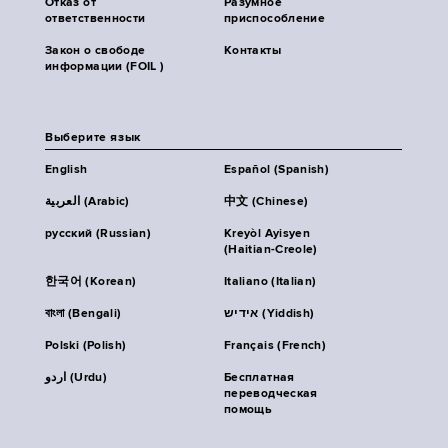
Отказ от
Разумное
ответственности
приспособление
Закон о свободе
Контакты
информации (FOIL )
Выберите язык
English
Español (Spanish)
العربية (Arabic)
中文 (Chinese)
русский (Russian)
Kreyòl Ayisyen
(Haitian-Creole)
한국어 (Korean)
Italiano (Italian)
বাংলা (Bengali)
אידיש (Yiddish)
Polski (Polish)
Français (French)
اردو (Urdu)
Бесплатная
переводческая
помощь