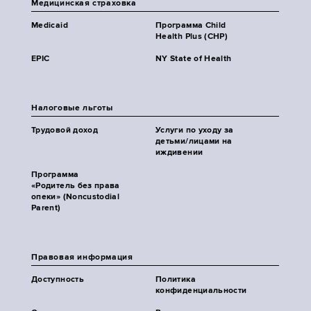
Медицинская страховка
Medicaid
Программа Child
Health Plus (CHP)
EPIC
NY State of Health
Налоговые льготы
Трудовой доход
Услуги по уходу за
детьми/лицами на
иждивении
Программа
«Родитель без права
опеки» (Noncustodial
Parent)
Правовая информация
Доступность
Политика
конфиденциальности