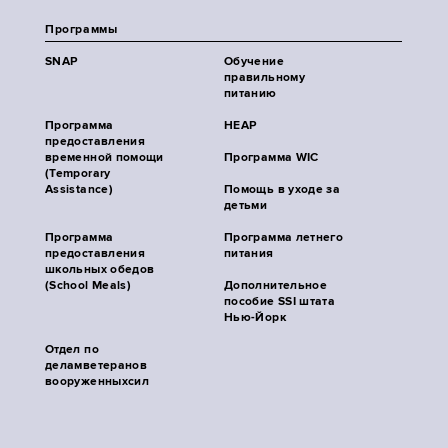
Программы
SNAP
Обучение
правильному
питанию
Программа
HEAP
предоставления
временной помощи
Программа WIC
(Temporary
Assistance)
Помощь в уходе за
детьми
Программа
Программа летнего
предоставления
питания
школьных обедов
(School Meals)
Дополнительное
пособие SSI штата
Нью-Йорк
Отдел по
деламветеранов
вооруженныхсил