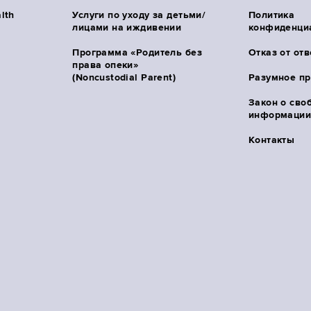
lth
Услуги по уходу за детьми/
Политика
лицами на иждивении
конфиденци
Программа «Родитель без
Отказ от от
права опеки»
(Noncustodial Parent)
Разумное п
Закон о сво
информации 
Контакты