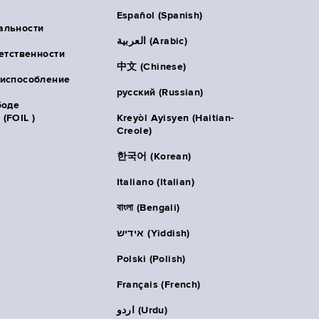
Español (Spanish)
альности
العربية (Arabic)
ветственности
中文 (Chinese)
риспособление
русский (Russian)
боде
(FOIL )
Kreyòl Ayisyen (Haitian-
Creole)
한국어 (Korean)
Italiano (Italian)
বাংলা (Bengali)
אידיש (Yiddish)
Polski (Polish)
Français (French)
اردو (Urdu)