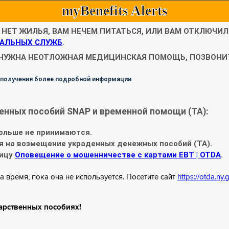
myBenefits Alerts
С НЕТ ЖИЛЬЯ, ВАМ НЕЧЕМ ПИТАТЬСЯ, ИЛИ ВАМ ОТКЛЮЧИ
АЛЬНЫХ СЛУЖБ
.
 НУЖНА НЕОТЛОЖНАЯ МЕДИЦИНСКАЯ ПОМОЩЬ, ПОЗВОНИТ
 получения более подробной информации
енных пособий SNAP и временной помощи (TA):
ольше не принимаются.
я на возмещение украденных денежных пособий (TA).
ницу
Оповещение о мошенничестве с картами EBT | OTDA
.
а время, пока она не используется. Посетите сайт
https://otda.ny
арственных пособиях!