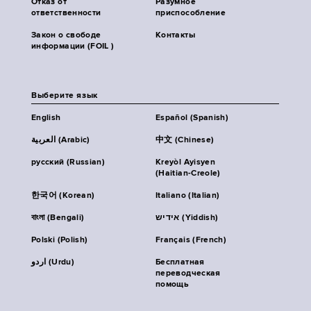
Отказ от
Разумное
ответственности
приспособление
Закон о свободе
Контакты
информации (FOIL )
Выберите язык
English
Español (Spanish)
العربية (Arabic)
中文 (Chinese)
русский (Russian)
Kreyòl Ayisyen
(Haitian-Creole)
한국어 (Korean)
Italiano (Italian)
বাংলা (Bengali)
אידיש (Yiddish)
Polski (Polish)
Français (French)
اردو (Urdu)
Бесплатная
переводческая
помощь