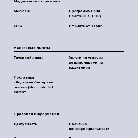
Медицинская страховка
Medicaid
Программа Child
Health Plus (CHP)
EPIC
NY State of Health
Налоговые льготы
Трудовой доход
Услуги по уходу за
детьми/лицами на
иждивении
Программа
«Родитель без права
опеки» (Noncustodial
Parent)
Правовая информация
Доступность
Политика
конфиденциальности