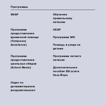
Программы
SNAP
Обучение
правильному
питанию
Программа
HEAP
предоставления
временной помощи
Программа WIC
(Temporary
Assistance)
Помощь в уходе за
детьми
Программа
Программа летнего
предоставления
питания
школьных обедов
(School Meals)
Дополнительное
пособие SSI штата
Нью-Йорк
Отдел по
деламветеранов
вооруженныхсил