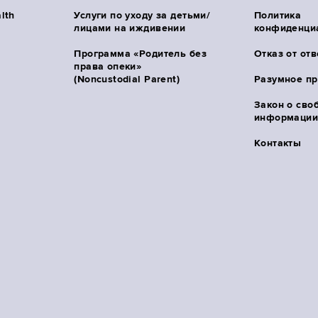
lth
Услуги по уходу за детьми/
Политика
лицами на иждивении
конфиденци
Программа «Родитель без
Отказ от от
права опеки»
(Noncustodial Parent)
Разумное п
Закон о сво
информации 
Контакты