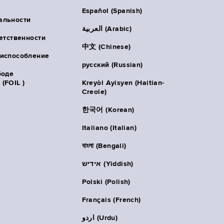
Español (Spanish)
альности
العربية (Arabic)
ветственности
中文 (Chinese)
риспособление
русский (Russian)
боде
(FOIL )
Kreyòl Ayisyen (Haitian-
Creole)
한국어 (Korean)
Italiano (Italian)
বাংলা (Bengali)
אידיש (Yiddish)
Polski (Polish)
Français (French)
اردو (Urdu)