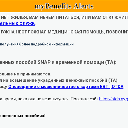
myBenefits Alerts
С НЕТ ЖИЛЬЯ, ВАМ НЕЧЕМ ПИТАТЬСЯ, ИЛИ ВАМ ОТКЛЮЧИ
АЛЬНЫХ СЛУЖБ
.
 НУЖНА НЕОТЛОЖНАЯ МЕДИЦИНСКАЯ ПОМОЩЬ, ПОЗВОНИТ
 получения более подробной информации
енных пособий SNAP и временной помощи (TA):
ольше не принимаются.
я на возмещение украденных денежных пособий (TA).
ницу
Оповещение о мошенничестве с картами EBT | OTDA
.
а время, пока она не используется. Посетите сайт
https://otda.ny
арственных пособиях!