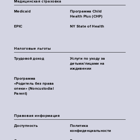
Медицинская страховка
Medicaid
Программа Child
Health Plus (CHP)
EPIC
NY State of Health
Налоговые льготы
Трудовой доход
Услуги по уходу за
детьми/лицами на
иждивении
Программа
«Родитель без права
опеки» (Noncustodial
Parent)
Правовая информация
Доступность
Политика
конфиденциальности