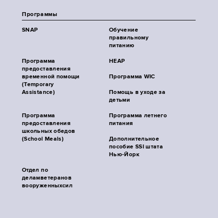
Программы
SNAP
Обучение
правильному
питанию
Программа
HEAP
предоставления
временной помощи
Программа WIC
(Temporary
Assistance)
Помощь в уходе за
детьми
Программа
Программа летнего
предоставления
питания
школьных обедов
(School Meals)
Дополнительное
пособие SSI штата
Нью-Йорк
Отдел по
деламветеранов
вооруженныхсил