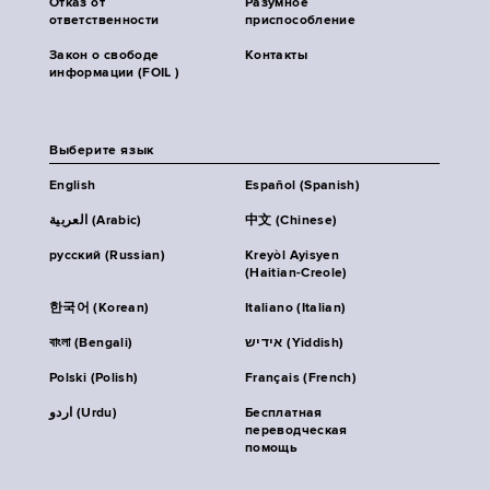
Отказ от
Разумное
ответственности
приспособление
Закон о свободе
Контакты
информации (FOIL )
Выберите язык
English
Español (Spanish)
العربية (Arabic)
中文 (Chinese)
русский (Russian)
Kreyòl Ayisyen
(Haitian-Creole)
한국어 (Korean)
Italiano (Italian)
বাংলা (Bengali)
אידיש (Yiddish)
Polski (Polish)
Français (French)
اردو (Urdu)
Бесплатная
переводческая
помощь