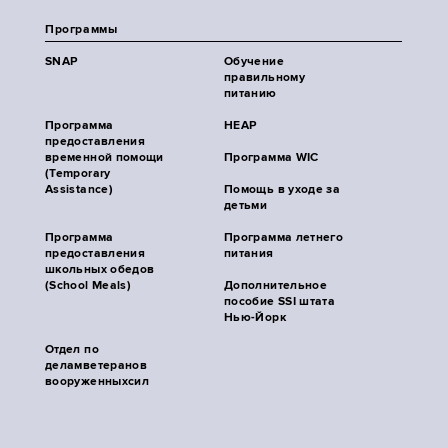
Программы
SNAP
Обучение
правильному
питанию
Программа
HEAP
предоставления
временной помощи
Программа WIC
(Temporary
Assistance)
Помощь в уходе за
детьми
Программа
Программа летнего
предоставления
питания
школьных обедов
(School Meals)
Дополнительное
пособие SSI штата
Нью-Йорк
Отдел по
деламветеранов
вооруженныхсил