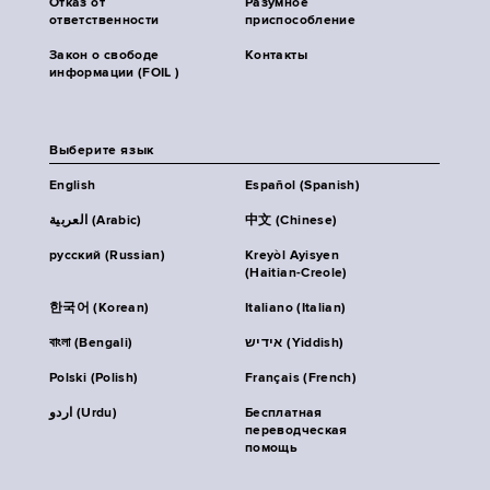
Отказ от
Разумное
ответственности
приспособление
Закон о свободе
Контакты
информации (FOIL )
Выберите язык
English
Español (Spanish)
العربية (Arabic)
中文 (Chinese)
русский (Russian)
Kreyòl Ayisyen
(Haitian-Creole)
한국어 (Korean)
Italiano (Italian)
বাংলা (Bengali)
אידיש (Yiddish)
Polski (Polish)
Français (French)
اردو (Urdu)
Бесплатная
переводческая
помощь