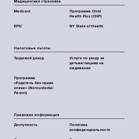
Медицинская страховка
Medicaid
Программа Child
Health Plus (CHP)
EPIC
NY State of Health
Налоговые льготы
Трудовой доход
Услуги по уходу за
детьми/лицами на
иждивении
Программа
«Родитель без права
опеки» (Noncustodial
Parent)
Правовая информация
Доступность
Политика
конфиденциальности