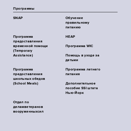
Программы
SNAP
Обучение
правильному
питанию
Программа
HEAP
предоставления
временной помощи
Программа WIC
(Temporary
Assistance)
Помощь в уходе за
детьми
Программа
Программа летнего
предоставления
питания
школьных обедов
(School Meals)
Дополнительное
пособие SSI штата
Нью-Йорк
Отдел по
деламветеранов
вооруженныхсил