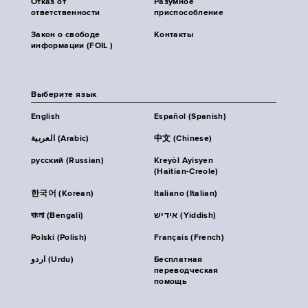
Отказ от
Разумное
ответственности
приспособление
Закон о свободе
Контакты
информации (FOIL )
Выберите язык
English
Español (Spanish)
العربية (Arabic)
中文 (Chinese)
русский (Russian)
Kreyòl Ayisyen
(Haitian-Creole)
한국어 (Korean)
Italiano (Italian)
বাংলা (Bengali)
אידיש (Yiddish)
Polski (Polish)
Français (French)
اردو (Urdu)
Бесплатная
переводческая
помощь