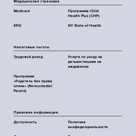
Медицинская страховка
Medicaid
Программа Child
Health Plus (CHP)
EPIC
NY State of Health
Налоговые льготы
Трудовой доход
Услуги по уходу за
детьми/лицами на
иждивении
Программа
«Родитель без права
опеки» (Noncustodial
Parent)
Правовая информация
Доступность
Политика
конфиденциальности