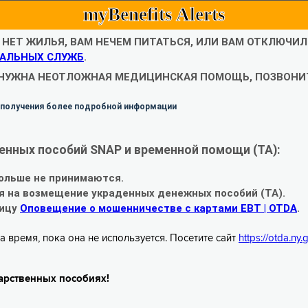
myBenefits Alerts
С НЕТ ЖИЛЬЯ, ВАМ НЕЧЕМ ПИТАТЬСЯ, ИЛИ ВАМ ОТКЛЮЧИ
АЛЬНЫХ СЛУЖБ
.
 НУЖНА НЕОТЛОЖНАЯ МЕДИЦИНСКАЯ ПОМОЩЬ, ПОЗВОНИТ
 получения более подробной информации
енных пособий SNAP и временной помощи (TA):
ольше не принимаются.
я на возмещение украденных денежных пособий (TA).
ницу
Оповещение о мошенничестве с картами EBT | OTDA
.
а время, пока она не используется. Посетите сайт
https://otda.ny
арственных пособиях!