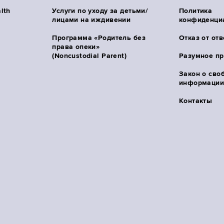
lth
Услуги по уходу за детьми/
Политика
лицами на иждивении
конфиденци
Программа «Родитель без
Отказ от от
права опеки»
(Noncustodial Parent)
Разумное п
Закон о сво
информации 
Контакты