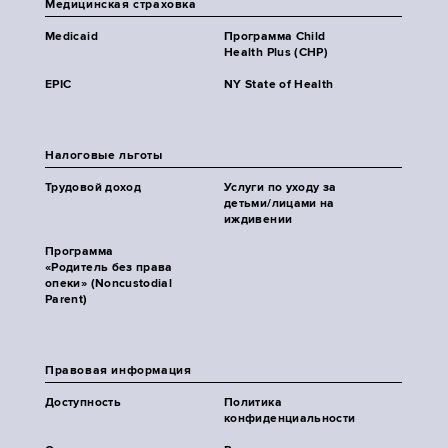
Медицинская страховка
Medicaid
Программа Child
Health Plus (CHP)
EPIC
NY State of Health
Налоговые льготы
Трудовой доход
Услуги по уходу за
детьми/лицами на
иждивении
Программа
«Родитель без права
опеки» (Noncustodial
Parent)
Правовая информация
Доступность
Политика
конфиденциальности