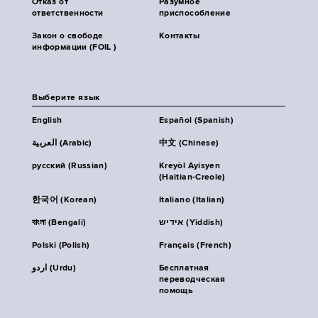
Отказ от
Разумное
ответственности
приспособление
Закон о свободе
Контакты
информации (FOIL )
Выберите язык
English
Español (Spanish)
العربية (Arabic)
中文 (Chinese)
русский (Russian)
Kreyòl Ayisyen
(Haitian-Creole)
한국어 (Korean)
Italiano (Italian)
বাংলা (Bengali)
אידיש (Yiddish)
Polski (Polish)
Français (French)
اردو (Urdu)
Бесплатная
переводческая
помощь