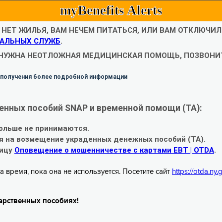
myBenefits Alerts
С НЕТ ЖИЛЬЯ, ВАМ НЕЧЕМ ПИТАТЬСЯ, ИЛИ ВАМ ОТКЛЮЧИ
АЛЬНЫХ СЛУЖБ
.
 НУЖНА НЕОТЛОЖНАЯ МЕДИЦИНСКАЯ ПОМОЩЬ, ПОЗВОНИТ
 получения более подробной информации
енных пособий SNAP и временной помощи (TA):
ольше не принимаются.
я на возмещение украденных денежных пособий (TA).
ницу
Оповещение о мошенничестве с картами EBT | OTDA
.
а время, пока она не используется. Посетите сайт
https://otda.ny
арственных пособиях!