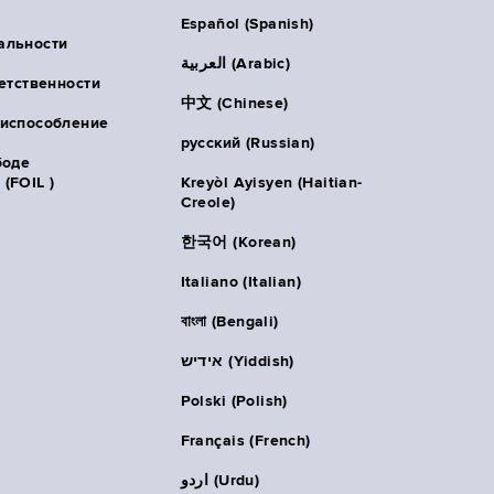
Español (Spanish)
альности
العربية (Arabic)
ветственности
中文 (Chinese)
риспособление
русский (Russian)
боде
(FOIL )
Kreyòl Ayisyen (Haitian-
Creole)
한국어 (Korean)
Italiano (Italian)
বাংলা (Bengali)
אידיש (Yiddish)
Polski (Polish)
Français (French)
اردو (Urdu)