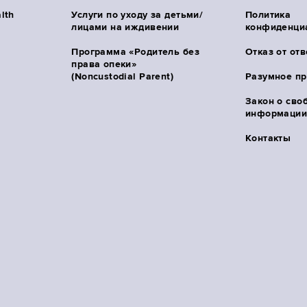
lth
Услуги по уходу за детьми/
Политика
лицами на иждивении
конфиденци
Программа «Родитель без
Отказ от от
права опеки»
(Noncustodial Parent)
Разумное п
Закон о сво
информации 
Контакты